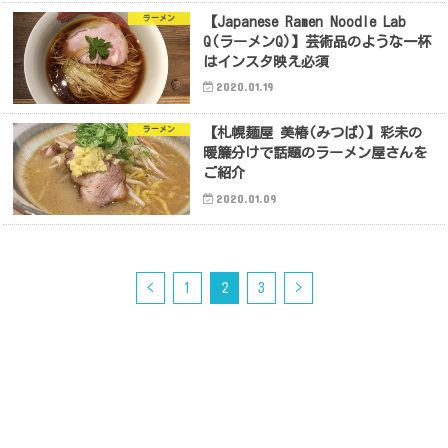
ラーメン
【Japanese Ramen Noodle Lab
Q(ラーメンQ)】芸術品のような一杯
はインスタ映え必須
2020.01.19
ラーメン
【札幌麺屋 美椿(みつば)】彩未の
暖簾分けで話題のラーメン屋さんを
ご紹介
2020.01.09
<
1
2
3
>