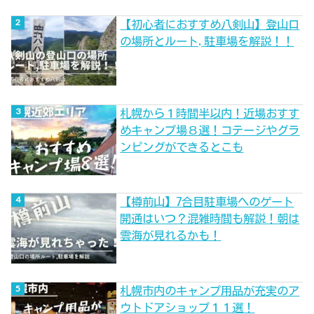
【初心者におすすめ八剣山】登山口
の場所とルート,駐車場を解説！！
札幌から１時間半以内！近場おすす
めキャンプ場８選！コテージやグラ
ンピングができるとこも
【樽前山】7合目駐車場へのゲート
開通はいつ？混雑時間も解説！朝は
雲海が見れるかも！
札幌市内のキャンプ用品が充実のア
ウトドアショップ１１選！