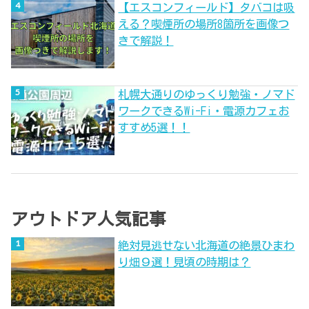
【エスコンフィールド】タバコは吸
える？喫煙所の場所8箇所を画像つ
きで解説！
札幌大通りのゆっくり勉強・ノマド
ワークできるWi-Fi・電源カフェお
すすめ5選！！
アウトドア人気記事
絶対見逃せない北海道の絶景ひまわ
り畑９選！見頃の時期は？