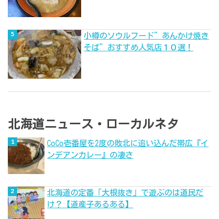
小樽のソウルフード”あんかけ焼き
そば”おすすめ人気店１０選！
北海道ニュース・ローカルネタ
CoCo壱番屋を2度の敗北に追い込んだ帯広『イ
ンデアンカレー』の凄さ
北海道の定番「大根抜き」で遊ぶのは道民だ
け？【道産子あるある】