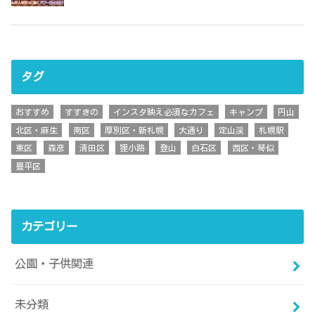
タグ
おすすめ
すすきの
インスタ映え必須なカフェ
キャンプ
円山
北区・麻生
南区
厚別区・新札幌
大通り
定山渓
札幌駅
東区
森彦
清田区
狸小路
登山
白石区
西区・琴似
豊平区
カテゴリー
公園・子供関連
未分類