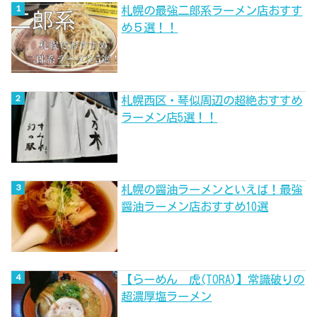
札幌の最強二郎系ラーメン店おすす
め５選！！
札幌西区・琴似周辺の超絶おすすめ
ラーメン店5選！！
札幌の醤油ラーメンといえば！最強
醤油ラーメン店おすすめ10選
【らーめん 虎(TORA)】常識破りの
超濃厚塩ラーメン