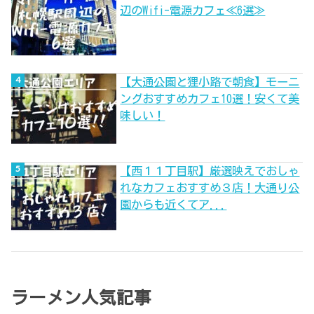
辺のWifi-電源カフェ≪6選≫
【大通公園と狸小路で朝食】モーニ
ングおすすめカフェ10選！安くて美
味しい！
【西１１丁目駅】厳選映えでおしゃ
れなカフェおすすめ３店！大通り公
園からも近くてア...
ラーメン人気記事