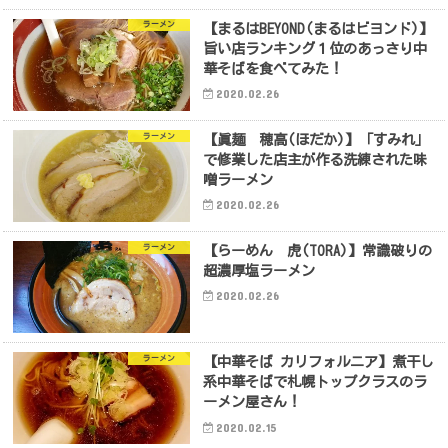
ラーメン
【まるはBEYOND(まるはビヨンド)】
旨い店ランキング１位のあっさり中
華そばを食べてみた！
2020.02.26
ラーメン
【眞麺 穂高(ほだか)】「すみれ」
で修業した店主が作る洗練された味
噌ラーメン
2020.02.26
ラーメン
【らーめん 虎(TORA)】常識破りの
超濃厚塩ラーメン
2020.02.26
ラーメン
【中華そば カリフォルニア】煮干し
系中華そばで札幌トップクラスのラ
ーメン屋さん！
2020.02.15