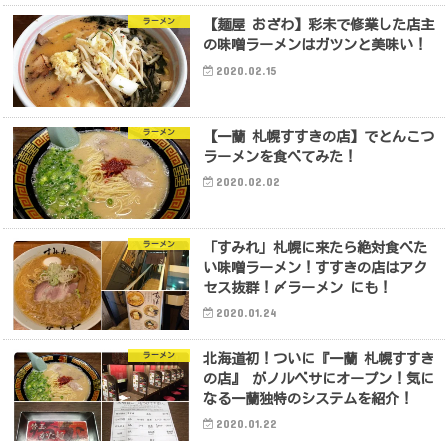
ラーメン
【麺屋 おざわ】彩未で修業した店主
の味噌ラーメンはガツンと美味い！
2020.02.15
ラーメン
【一蘭 札幌すすきの店】でとんこつ
ラーメンを食べてみた！
2020.02.02
ラーメン
「すみれ」札幌に来たら絶対食べた
い味噌ラーメン！すすきの店はアク
セス抜群！〆ラーメン にも！
2020.01.24
ラーメン
北海道初！ついに『一蘭 札幌すすき
の店』 がノルベサにオープン！気に
なる一蘭独特のシステムを紹介！
2020.01.22