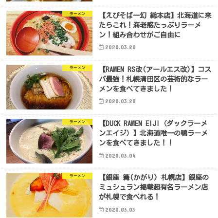
ラーメン
【えびそば一幻 総本店】北海道に来
たらこれ！海老感たっぷりラーメ
ン！組み合わせがご自由に
2020.03.20
ラーメン
【RAMEN RS改(アールエス改)】コス
パ最強！札幌清田区の芸術的なラー
メンを食べてきました！
2020.03.20
ラーメン
【DUCK RAMEN EIJI（ダックラーメ
ンエイジ）】北海道唯一の鴨ラーメ
ンを食べてきました！！
2020.03.04
ラーメン
【銀座 篝(かがり) 札幌店】銀座の
ミュシュラン掲載超有名ラーメン店
が札幌で食べれる！
2020.03.03