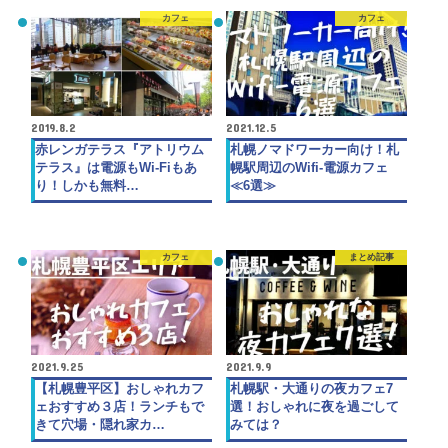
カフェ
カフェ
2019.8.2
2021.12.5
赤レンガテラス『アトリウム
札幌ノマドワーカー向け！札
テラス』は電源もWi-Fiもあ
幌駅周辺のWifi-電源カフェ
り！しかも無料…
≪6選≫
カフェ
まとめ記事
2021.9.25
2021.9.9
【札幌豊平区】おしゃれカフ
札幌駅・大通りの夜カフェ7
ェおすすめ３店！ランチもで
選！おしゃれに夜を過ごして
きて穴場・隠れ家カ…
みては？