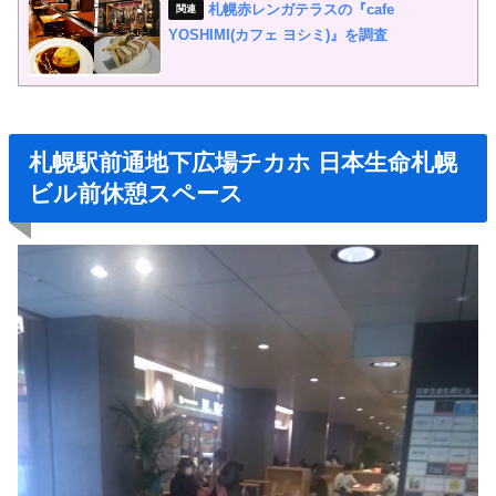
札幌赤レンガテラスの『cafe
YOSHIMI(カフェ ヨシミ)』を調査
札幌駅前通地下広場チカホ
日本生命札幌
ビル前休憩スペース