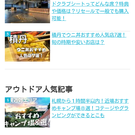
ドクラブシートってどんな席？特典
や価格は？リセールで一般でも購入
可能！
積丹でウニ丼おすすめ人気店7選！
旬の時期や安いお店は？
アウトドア人気記事
札幌から１時間半以内！近場おすす
めキャンプ場８選！コテージやグラ
ンピングができるとこも