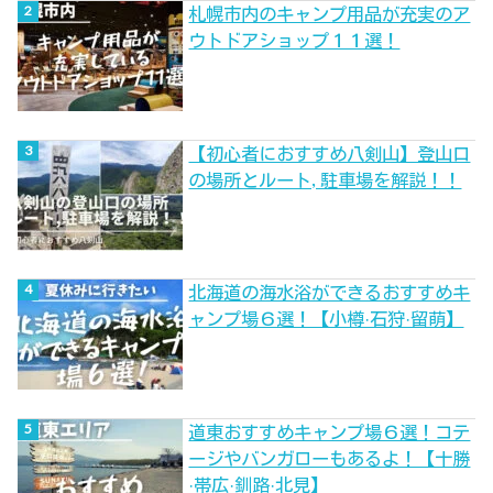
札幌市内のキャンプ用品が充実のア
ウトドアショップ１１選！
【初心者におすすめ八剣山】登山口
の場所とルート,駐車場を解説！！
北海道の海水浴ができるおすすめキ
ャンプ場６選！【小樽·石狩·留萌】
道東おすすめキャンプ場６選！コテ
ージやバンガローもあるよ！【十勝
·帯広·釧路·北見】