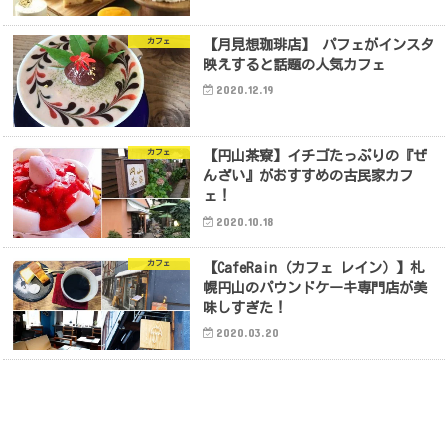
カフェ
【月見想珈琲店】 パフェがインスタ
映えすると話題の人気カフェ
2020.12.19
カフェ
【円山茶寮】イチゴたっぷりの『ぜ
んざい』がおすすめの古民家カフ
ェ！
2020.10.18
カフェ
【CafeRain（カフェ レイン）】札
幌円山のパウンドケーキ専門店が美
味しすぎた！
2020.03.20