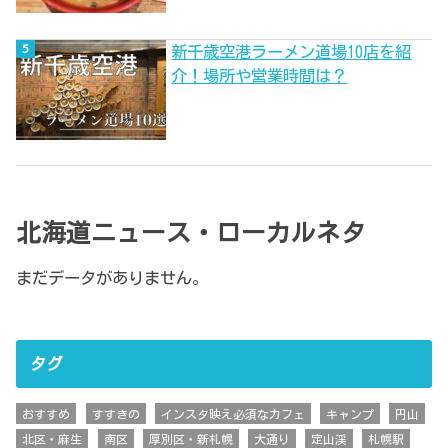
新千歳空港ラーメン道場10店を紹
介！場所や営業時間は？
北海道ニュース・ローカルネタ
まだデータがありません。
タグ
おすすめ
すすきの
インスタ映え必須なカフェ
キャンプ
円山
北区・麻生
南区
厚別区・新札幌
大通り
定山渓
札幌駅