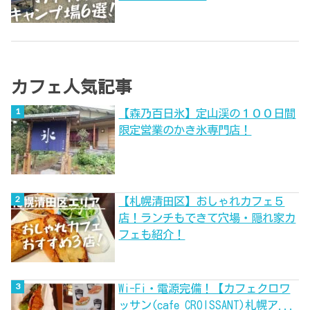
カフェ人気記事
【森乃百日氷】定山渓の１００日間
限定営業のかき氷専門店！
【札幌清田区】おしゃれカフェ５
店！ランチもできて穴場・隠れ家カ
フェも紹介！
Wi-Fi・電源完備！【カフェクロワ
ッサン(cafe CROISSANT)札幌ア...