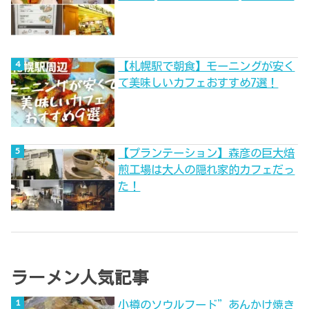
【札幌駅で朝食】モーニングが安く
て美味しいカフェおすすめ7選！
【プランテーション】森彦の巨大焙
煎工場は大人の隠れ家的カフェだっ
た！
ラーメン人気記事
小樽のソウルフード”あんかけ焼き