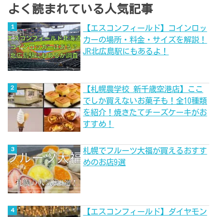
よく読まれている人気記事
【エスコンフィールド】コインロッ
カーの場所・料金・サイズを解説！
JR北広島駅にもあるよ！
【札幌農学校 新千歳空港店】ここ
でしか買えないお菓子も！全10種類
を紹介！焼きたてチーズケーキがお
すすめ！
札幌でフルーツ大福が買えるおすす
めのお店9選
【エスコンフィールド】ダイヤモン