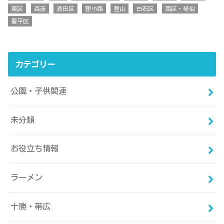
東区
森彦
清田区
狸小路
登山
白石区
西区・琴似
豊平区
カテゴリー
公園・子供関連
未分類
お役立ち情報
ラーメン
十勝・帯広