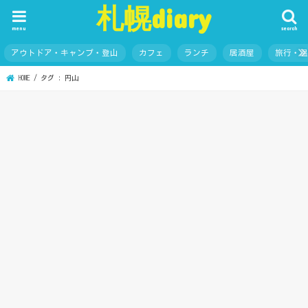
札幌diary
menu
search
アウトドア・キャンプ・登山
カフェ
ランチ
居酒屋
旅行・
HOME
タグ : 円山