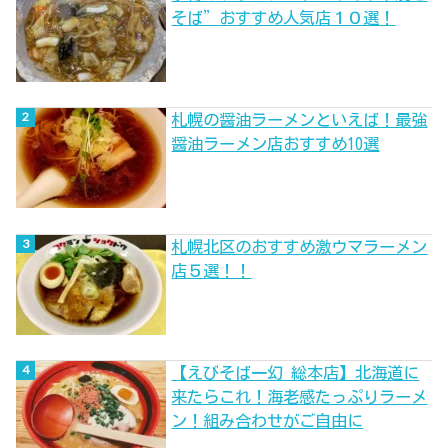
そば”おすすめ人気店１０選！
札幌の醤油ラーメンといえば！最強
醤油ラーメン店おすすめ10選
札幌北区のおすすめ激ウマラーメン
店５選！！
【えびそば一幻 総本店】北海道に
来たらこれ！海老感たっぷりラーメ
ン！組み合わせがご自由に