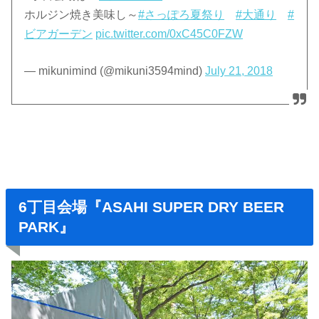
ホルジン焼き美味し～
#さっぽろ夏祭り
#大通り
#
ビアガーデン
pic.twitter.com/0xC45C0FZW
— mikunimind (@mikuni3594mind)
July 21, 2018
6丁目会場『ASAHI SUPER DRY BEER
PARK』