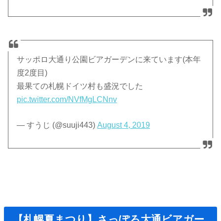
サッポロ大通り公園ビアガーデンに来ています(本年
度2度目)
最果ての札幌ドイツ村も盛況でした
pic.twitter.com/NVfMgLCNnv
— すうじ (@suuji443)
August 4, 2019
【札幌夏まつり】さっぽろ大通ビアガー