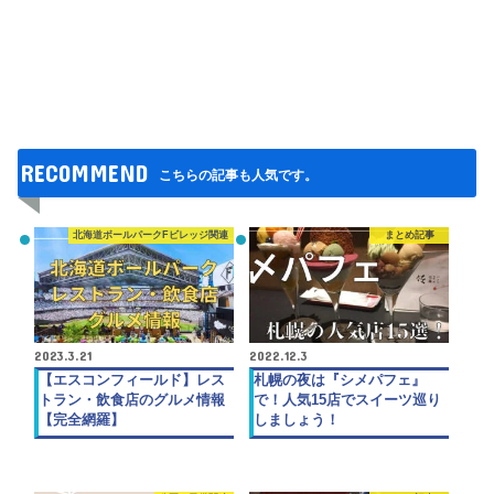
RECOMMEND
こちらの記事も人気です。
北海道ボールパークFビレッジ関連
まとめ記事
2023.3.21
2022.12.3
【エスコンフィールド】レス
札幌の夜は『シメパフェ』
トラン・飲食店のグルメ情報
で！人気15店でスイーツ巡り
【完全網羅】
しましょう！