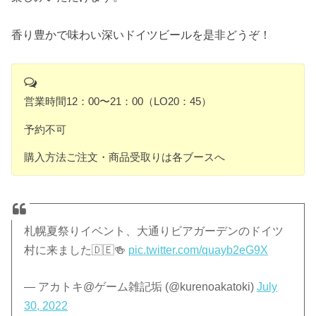
香り豊かで味わい深いドイツビールを是非どうぞ！
営業時間12：00〜21：00（LO20：45）
予約不可
購入方法ご注文・商品受取りは各ブースへ
札幌夏祭りイベント、大通りビアガーデンのドイツ
村に来ました🇩🇪🍻
pic.twitter.com/quayb2eG9X
— アカトキ@ゲーム雑記垢 (@kurenoakatoki)
July
30, 2022