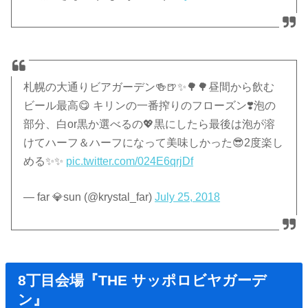
札幌の大通りビアガーデン🍻🍺✨🌳🌳昼間から飲む
ビール最高😋 キリンの一番搾りのフローズン❣️泡の
部分、白or黒か選べるの💖黒にしたら最後は泡が溶
けてハーフ＆ハーフになって美味しかった😎2度楽し
める✨✨
pic.twitter.com/024E6qrjDf
— far 💎sun (@krystal_far)
July 25, 2018
8丁目会場『THE サッポロビヤガーデ
ン』