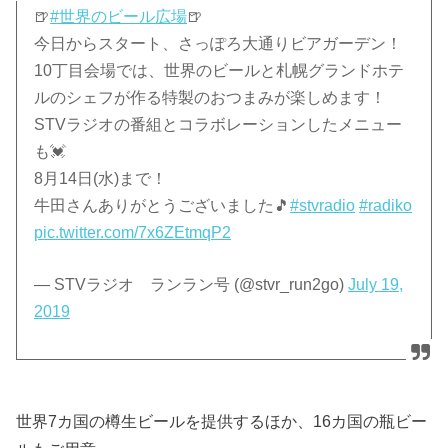
🍺
#世界のビール広場
🍺
今日からスタート、さっぽろ大通りビアガーデン！
10丁目会場では、世界のビールと札幌グランドホテ
ルのシェフが作る特製のおつまみが楽しめます！
STVラジオの番組とコラボレーションしたメニュー
も💓
8月14日(水)まで！
牛田さんありがとうございました🎵
#stvradio
#radiko
pic.twitter.com/7x6ZEtmqP2
— STVラジオ ランラン号 (@stvr_run2go)
July 19,
2019
世界7カ国の樽生ビールを提供するほか、16カ国の瓶ビー