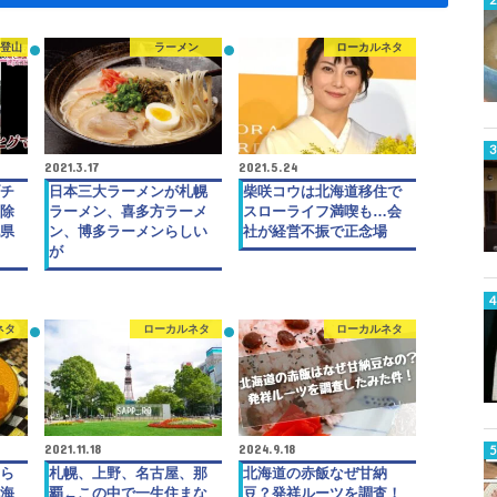
・登山
ラーメン
ローカルネタ
2021.3.17
2021.5.24
チ
日本三大ラーメンが札幌
柴咲コウは北海道移住で
除
ラーメン、喜多方ラーメ
スローライフ満喫も…会
県
ン、博多ラーメンらしい
社が経営不振で正念場
が
ネタ
ローカルネタ
ローカルネタ
2021.11.18
2024.9.18
ら
札幌、上野、名古屋、那
北海道の赤飯なぜ甘納
海
覇←この中で一生住まな
豆？発祥ルーツを調査！