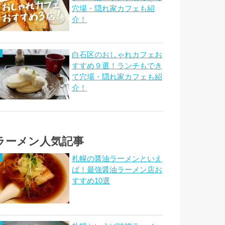
穴場・隠れ家カフェも紹
介！
白石区のおしゃれカフェお
すすめ９選！ランチもでき
て穴場・隠れ家カフェも紹
介！
ラーメン人気記事
札幌の醤油ラーメンといえ
ば！最強醤油ラーメン店お
すすめ10選