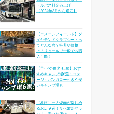
トルバス料金値上げ
【2024年3月から適応】
【エスコンフィールド】ダ
イヤモンドクラブシートっ
てどんな席？特典や価格
は？リセールで一般でも購
入可能！
【苫小牧·白老·胆振】おす
すめキャンプ場6選！コテ
ージ・バンガロー付きや安
いキャンプ場も！
【札幌】一人焼肉が楽しめ
るお店９選！食べ放題やラ