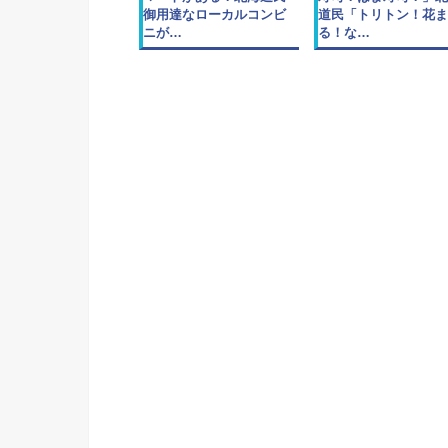
御用達なローカルコンビ
道民「トリトン！花ま
ニが…
る！な…