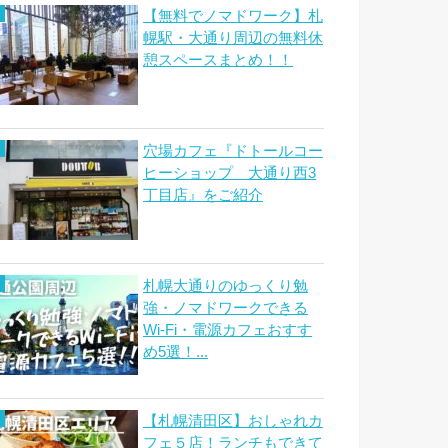
【無料でノマドワーク】札
幌駅・大通り周辺の無料休
憩スペースまとめ！！
穴場カフェ『ドトールコー
ヒーショップ 大通り西3
丁目店』をご紹介
札幌大通りのゆっくり勉
強・ノマドワークできる
Wi-Fi・電源カフェおすす
め5選！...
【札幌清田区】おしゃれカ
フェ５店！ランチもできて