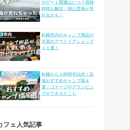
のゲート開通はいつ？混雑
時間も解説！朝は雲海が見
れるかも！
札幌市内のキャンプ用品が
充実のアウトドアショップ
１１選！
札幌から１時間半以内！近
場おすすめキャンプ場８
選！コテージやグランピン
グができるとこも
カフェ人気記事