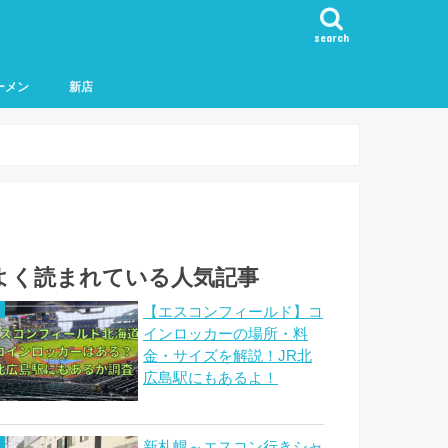
search
ーメン
新店
よく読まれている人気記事
【エスコンフィールド】コ
インロッカーの場所・料
金・サイズを解説！JR北
広島駅にもあるよ！
新札幌～エスコン行きシャ