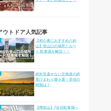
ンチ・安いお店はここ！
アウトドア人気記事
【初心者におすすめ八剣
山】登山口の場所とルー
ト,駐車場を解説！！
絶対見逃せない北海道の絶
景ひまわり畑９選！見頃の
時期は？
【樽前山】7合目駐車場へ