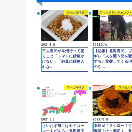
ローカルネタ
アウトドア・キャンプ
2021.3.16
2021.3.16
三大道民が本州行って驚
【悲報】北海道民、ブ
くこと「トマトに砂糖か
ギレ「人を襲う熊を駆
けない」「納豆に砂糖入
すると非難してくる他
れな…
のや…
ローカルネタ
ローカル
2021.8.8
2021.10.16
さいたま市にはセイコー
本州民「スシロー！く
マートがある！北海道民
寿司！はま寿司！」北