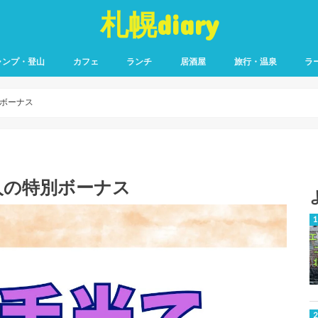
札幌diary
ャンプ・登山
カフェ
ランチ
居酒屋
旅行・温泉
ラ
ボーナス
人の特別ボーナス