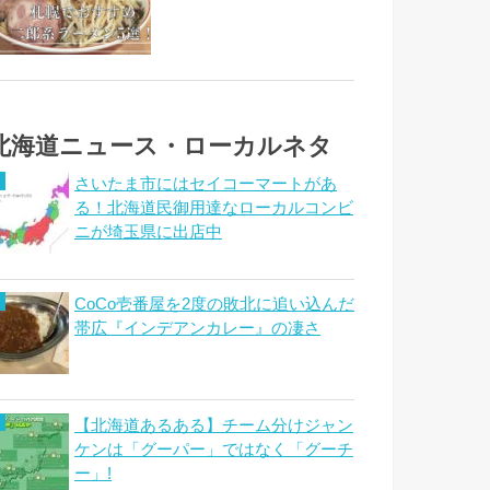
北海道ニュース・ローカルネタ
さいたま市にはセイコーマートがあ
る！北海道民御用達なローカルコンビ
ニが埼玉県に出店中
CoCo壱番屋を2度の敗北に追い込んだ
帯広『インデアンカレー』の凄さ
【北海道あるある】チーム分けジャン
ケンは「グーパー」ではなく「グーチ
ー」!