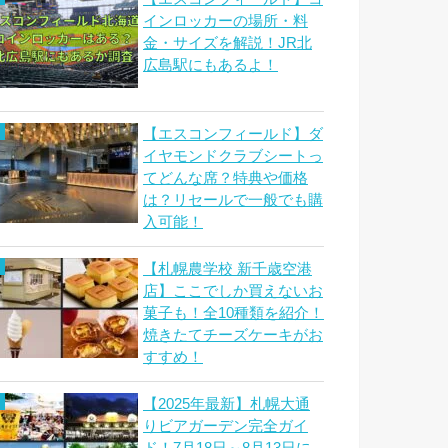
インロッカーの場所・料
金・サイズを解説！JR北
広島駅にもあるよ！
【エスコンフィールド】ダ
イヤモンドクラブシートっ
てどんな席？特典や価格
は？リセールで一般でも購
入可能！
【札幌農学校 新千歳空港
店】ここでしか買えないお
菓子も！全10種類を紹介！
焼きたてチーズケーキがお
すすめ！
【2025年最新】札幌大通
りビアガーデン完全ガイ