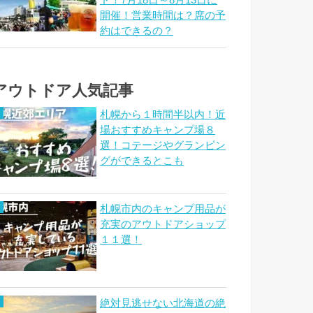
ド！7月18日～8月13日に
開催！営業時間は？席の予
約はできるの？
アウトドア人気記事
札幌から１時間半以内！近
場おすすめキャンプ場８
選！コテージやグランピン
グができるとこも
札幌市内のキャンプ用品が
充実のアウトドアショップ
１１選！
絶対見逃せない北海道の絶