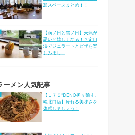
憩スペースまとめ！！
【雨ノ日と雪ノ日】天気が
悪いと嬉しくなる！？定山
渓でジェラートとピザを楽
しみまし...
ラーメン人気記事
【１７５°DENO担々麺 札
幌北口店】痺れる美味さを
体感しましょう！