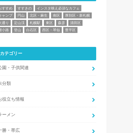
おすすめ
すすきの
インスタ映え必須なカフェ
キャンプ
円山
北区・麻生
南区
厚別区・新札幌
大通り
定山渓
札幌駅
東区
森彦
清田区
狸小路
登山
白石区
西区・琴似
豊平区
カテゴリー
公園・子供関連
未分類
お役立ち情報
ラーメン
十勝・帯広