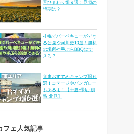
景ひまわり畑９選！見頃の
時期は？
札幌でバーベキューができ
る公園や河川敷10選！無料
の場所や手ぶらBBQはで
きる？
道東おすすめキャンプ場６
選！コテージやバンガロー
もあるよ！【十勝·帯広·釧
路·北見】
カフェ人気記事