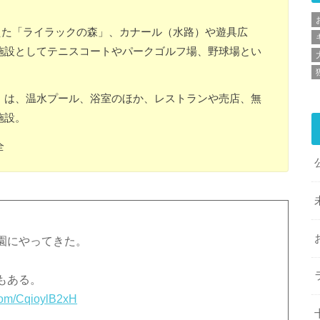
植えた「ライラックの森」、カナール（水路）や遊具広
施設としてテニスコートやパークゴルフ場、野球場とい
」は、温水プール、浴室のほか、レストランや売店、無
施設。
全
園にやってきた。
もある。
.com/CqioylB2xH