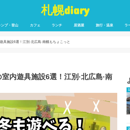
札幌diary
ャンプ・登山
カフェ
ランチ
居酒屋
旅行・温泉
ラ
遊具施設6選！江別·北広島·南幌もちょこっと
室内遊具施設6選！江別·北広島·南