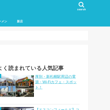
search
ーメン
新店
よく読まれている人気記事
厚別・新札幌駅周辺の電
源・Wi-Fiカフェ・スポッ
ト！
【エスコンフィールド】コ