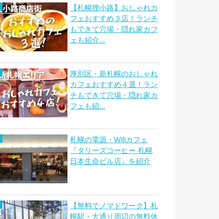
【札幌狸小路】おしゃれカ
フェおすすめ３店！ランチ
もできて穴場・隠れ家カフ
ェも紹介...
厚別区・新札幌のおしゃれ
カフェおすすめ４選！ラン
チもできて穴場・隠れ家カ
フェも紹...
札幌の電源・Wifiカフェ
『タリーズコーヒー 札幌
日本生命ビル店』を紹介
【無料でノマドワーク】札
幌駅・大通り周辺の無料休