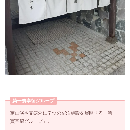
第一寶亭留グループ
定山渓や支笏湖に７つの宿泊施設を展開する「第一
寶亭留グループ」。