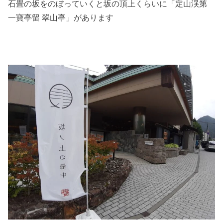
石畳の坂をのぼっていくと坂の頂上くらいに「定山渓第
一寶亭留 翠山亭」があります