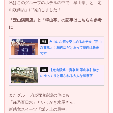
私はこのグループのホテルの中で「翠山亭」と「定
山渓商店」に宿泊しました！
「定山渓商店」と「翠山亭」の記事はこちらを参考
に↓↓
自由にお酒を楽しめるホテル『定山
渓商店』！精肉店だけあって焼肉は最高
です
【定山渓第一寶亭留 翠山亭】静か
にゆっくりと癒される大人な温泉宿
またグループは宿泊施設の他にも
「森乃百日氷」というかき氷屋さん、
新感覚スイーツ「坂ノ上の最中」、