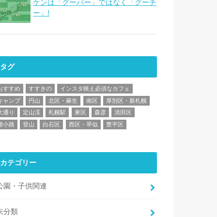
ケンは「グーパー」ではなく「グーチ
ー」!
タグ
おすすめ
すすきの
インスタ映え必須なカフェ
キャンプ
円山
北区・麻生
南区
厚別区・新札幌
大通り
定山渓
札幌駅
東区
森彦
清田区
狸小路
登山
白石区
西区・琴似
豊平区
カテゴリー
公園・子供関連
未分類