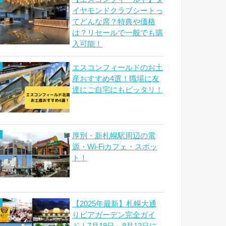
イヤモンドクラブシートっ
てどんな席？特典や価格
は？リセールで一般でも購
入可能！
エスコンフィールドのお土
産おすすめ4選！職場に友
達にご自宅にもピッタリ！
厚別・新札幌駅周辺の電
源・Wi-Fiカフェ・スポッ
ト！
【2025年最新】札幌大通
りビアガーデン完全ガイ