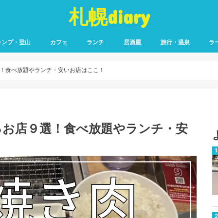
札幌diary
ャンプ・登山
カフェ
ランチ
居酒屋
旅行・温泉
ラ
！食べ放題やランチ・安いお店はここ！
るお店９選！食べ放題やランチ・安