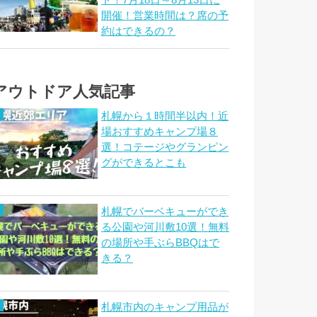
ド！7月18日～8月13日に
開催！営業時間は？席の予
約はできるの？
アウトドア人気記事
札幌から１時間半以内！近
場おすすめキャンプ場８
選！コテージやグランピン
グができるとこも
札幌でバーベキューができ
る公園や河川敷10選！無料
の場所や手ぶらBBQはで
きる？
札幌市内のキャンプ用品が