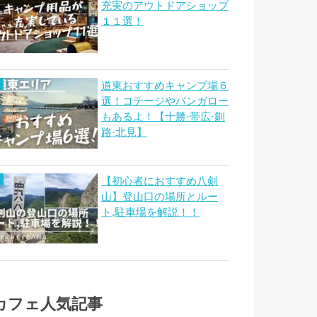
充実のアウトドアショップ
１１選！
道東おすすめキャンプ場６
選！コテージやバンガロー
もあるよ！【十勝·帯広·釧
路·北見】
【初心者におすすめ八剣
山】登山口の場所とルー
ト,駐車場を解説！！
カフェ人気記事