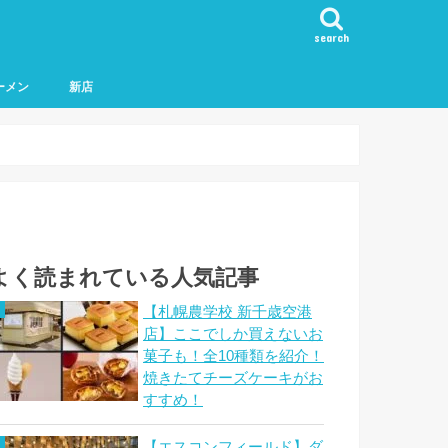
search
ーメン
新店
よく読まれている人気記事
【札幌農学校 新千歳空港
店】ここでしか買えないお
菓子も！全10種類を紹介！
焼きたてチーズケーキがお
すすめ！
【エスコンフィールド】ダ