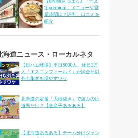
【BiVi新さっぽろ】「一文
字premium」メニューや営
業時間は？評判、口コミを
紹介
北海道ニュース・ローカルネタ
【日ハム球場】平日5000人、休日1万
人「エスコンフィールド」が試合日以
外も集客を増やすワケ
北海道の定番「大根抜き」で遊ぶのは
道民だけ？【道産子あるある】
【北海道あるある】チーム分けジャン