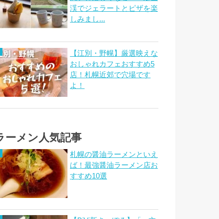
渓でジェラートとピザを楽
しみまし...
【江別・野幌】厳選映えな
おしゃれカフェおすすめ5
店！札幌近郊で穴場です
よ！
ラーメン人気記事
札幌の醤油ラーメンといえ
ば！最強醤油ラーメン店お
すすめ10選