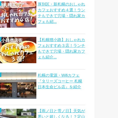
厚別区・新札幌のおしゃれ
カフェおすすめ４選！ラン
チもできて穴場・隠れ家カ
フェも紹...
【札幌狸小路】おしゃれカ
フェおすすめ３店！ランチ
もできて穴場・隠れ家カフ
ェも紹介...
札幌の電源・Wifiカフェ
『タリーズコーヒー 札幌
日本生命ビル店』を紹介
【雨ノ日と雪ノ日】天気が
悪いと嬉しくなる！？定山