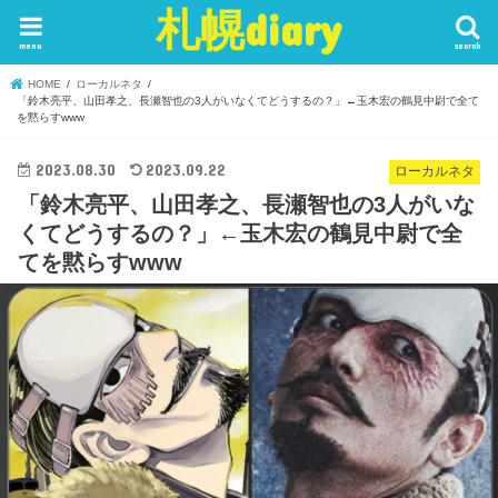
札幌diary
menu
search
HOME
ローカルネタ
「鈴木亮平、山田孝之、長瀬智也の3人がいなくてどうするの？」←玉木宏の鶴見中尉で全て
を黙らすwww
2023.08.30
2023.09.22
ローカルネタ
「鈴木亮平、山田孝之、長瀬智也の3人がいな
くてどうするの？」←玉木宏の鶴見中尉で全
てを黙らすwww