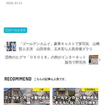
2026.01.14
ローカルネタ
「ゴールデンカムイ」豪華キャストで実写化 山﨑
賢人主演 山田杏奈、玉木宏ら人気俳優ズラリ
恐怖のヒグマ「ＯＳＯ１８」の肉がインターネット
販売で即完売
RECOMMEND
こちらの記事も人気です。
小樽
北海道観光