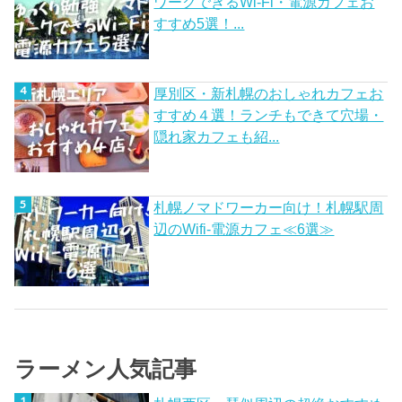
ワークできるWi-Fi・電源カフェお
すすめ5選！...
厚別区・新札幌のおしゃれカフェお
すすめ４選！ランチもできて穴場・
隠れ家カフェも紹...
札幌ノマドワーカー向け！札幌駅周
辺のWifi-電源カフェ≪6選≫
ラーメン人気記事