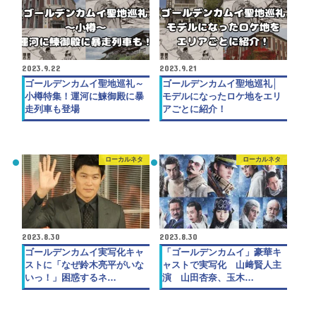
2023.9.22
2023.9.21
ゴールデンカムイ聖地巡礼～
ゴールデンカムイ聖地巡礼│
小樽特集！運河に鰊御殿に暴
モデルになったロケ地をエリ
走列車も登場
アごとに紹介！
ローカルネタ
ローカルネタ
2023.8.30
2023.8.30
ゴールデンカムイ実写化キャ
「ゴールデンカムイ」豪華キ
ストに「なぜ鈴木亮平がいな
ャストで実写化 山﨑賢人主
いっ！」困惑するネ…
演 山田杏奈、玉木…