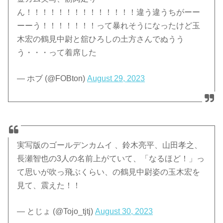
ん！！！！！！！！！！！！！！違う違うちがーー
ーーう！！！！！！！って暴れそうになったけど玉
木宏の鶴見中尉と舘ひろしの土方さんでぬうう
う・・・って着席した
— ホブ (@FOBton)
August 29, 2023
実写版のゴールデンカムイ 、鈴木亮平、山田孝之、
長瀬智也の3人の名前上がていて、「なるほど！」っ
て思いが吹っ飛ぶくらい、の鶴見中尉姿の玉木宏を
見て、震えた！！
— とじょ (@Tojo_tjtj)
August 30, 2023