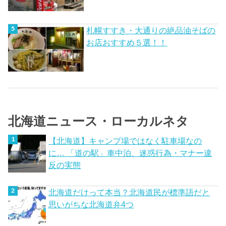
札幌すすき・大通りの絶品油そばの
お店おすすめ５選！！
北海道ニュース・ローカルネタ
【北海道】キャンプ場ではなく駐車場なの
に… 「道の駅」車中泊、迷惑行為・マナー違
反の実態
北海道だけって本当？北海道民が標準語だと
思いがちな北海道弁4つ