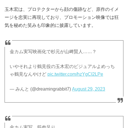
玉木宏は、プロテクターから顔の傷跡など、原作のイメ
ージを忠実に再現しており、プロモーション映像では狂
気を秘めた笑みも印象的に披露しています。
金カム実写映画化で杉元が山﨑賢人……？
いやそれより鶴見役の玉木宏のビジュアルよめっち
ゃ鶴見なんやけど
pic.twitter.com/hzYgCI2LPe
— みんと (@dreamingrabbit7)
August 29, 2023
金カム実写、筋肉足り