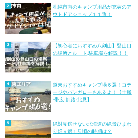
札幌市内のキャンプ用品が充実のア
ウトドアショップ１１選！
【初心者におすすめ八剣山】登山口
の場所とルート,駐車場を解説！！
道東おすすめキャンプ場６選！コテ
ージやバンガローもあるよ！【十勝
·帯広·釧路·北見】
絶対見逃せない北海道の絶景ひまわ
り畑９選！見頃の時期は？