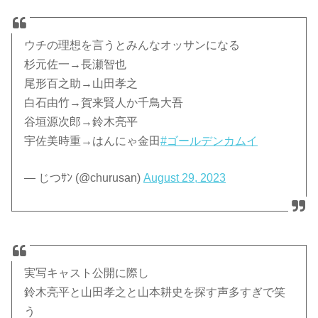
ウチの理想を言うとみんなオッサンになる
杉元佐一→長瀬智也
尾形百之助→山田孝之
白石由竹→賀来賢人か千鳥大吾
谷垣源次郎→鈴木亮平
宇佐美時重→はんにゃ金田
#ゴールデンカムイ
— じつｻﾝ (@churusan)
August 29, 2023
実写キャスト公開に際し
鈴木亮平と山田孝之と山本耕史を探す声多すぎで笑
う