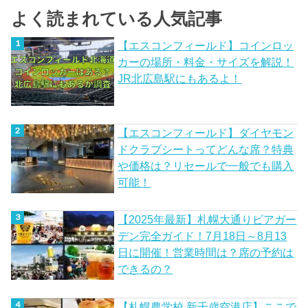
よく読まれている人気記事
【エスコンフィールド】コインロッ
カーの場所・料金・サイズを解説！
JR北広島駅にもあるよ！
【エスコンフィールド】ダイヤモン
ドクラブシートってどんな席？特典
や価格は？リセールで一般でも購入
可能！
【2025年最新】札幌大通りビアガー
デン完全ガイド！7月18日～8月13
日に開催！営業時間は？席の予約は
できるの？
【札幌農学校 新千歳空港店】ここで