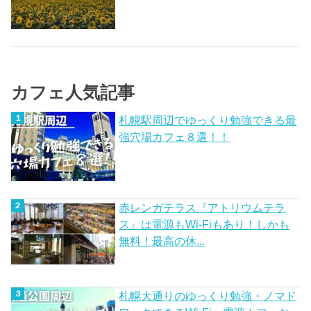
カフェ人気記事
札幌駅周辺でゆっくり勉強できる最
強穴場カフェ８選！！
赤レンガテラス『アトリウムテラ
ス』は電源もWi-Fiもあり！しかも
無料！最高の休...
札幌大通りのゆっくり勉強・ノマド