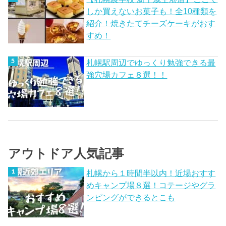
しか買えないお菓子も！全10種類を
紹介！焼きたてチーズケーキがおす
すめ！
札幌駅周辺でゆっくり勉強できる最
強穴場カフェ８選！！
アウトドア人気記事
札幌から１時間半以内！近場おすす
めキャンプ場８選！コテージやグラ
ンピングができるとこも