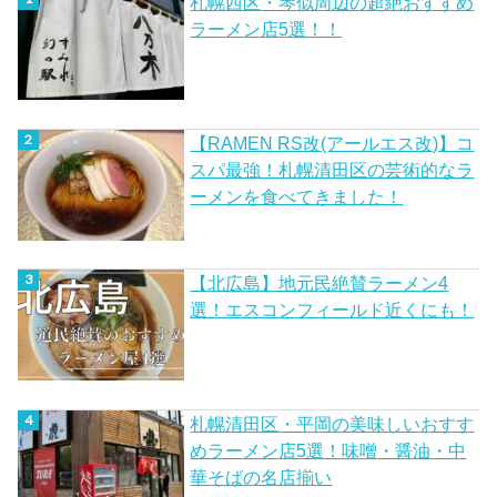
札幌西区・琴似周辺の超絶おすすめ
ラーメン店5選！！
【RAMEN RS改(アールエス改)】コ
スパ最強！札幌清田区の芸術的なラ
ーメンを食べてきました！
【北広島】地元民絶賛ラーメン4
選！エスコンフィールド近くにも！
札幌清田区・平岡の美味しいおすす
めラーメン店5選！味噌・醤油・中
華そばの名店揃い