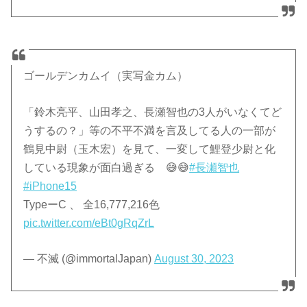
ゴールデンカムイ（実写金カム）
「鈴木亮平、山田孝之、長瀬智也の3人がいなくてど
うするの？」等の不平不満を言及してる人の一部が
鶴見中尉（玉木宏）を見て、一変して鯉登少尉と化
している現象が面白過ぎる 😅😅
#長瀬智也
#iPhone15
TypeーC 、 全16,777,216色
pic.twitter.com/eBt0gRqZrL
— 不滅 (@immortalJapan)
August 30, 2023