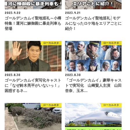
2023.9.22
2023.9.21
ゴールデンカムイ聖地巡礼～小樽
ゴールデンカムイ聖地巡礼│モデ
特集！運河に鰊御殿に暴走列車も
ルになったロケ地をエリアごとに
登場
紹介！
ローカルネタ
ローカルネタ
2023.8.30
2023.8.30
ゴールデンカムイ実写化キャスト
「ゴールデンカムイ」豪華キャス
に「なぜ鈴木亮平がいないっ！」
トで実写化 山﨑賢人主演 山田
困惑するネ…
杏奈、玉木…
ローカルネタ
ローカルネタ