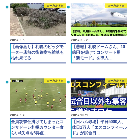
ローカルネタ
ローカルネタ
2023.8.5
2023.6.22
【画像あり】札幌のビッグモ
【悲報】札幌ドームさん、10
ーター店前の街路樹も雑草も
億円を掛けてコンサート用
枯れ果てる
「新モード」を導入…
ローカルネタ
ローカルネタ
2023.6.4
2023.10.11
全員攻撃仕掛けてしまったコ
【日ハム球場】平日5000人、
ンサドーレ札幌カウンター食
休日1万人「エスコンフィール
らい4失点も5得点…
ド」が試合日…