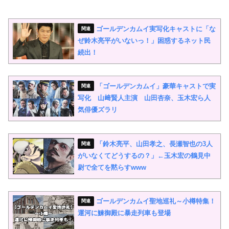
ゴールデンカムイ実写化キャストに「な
ぜ鈴木亮平がいないっ！」困惑するネット民
続出！
「ゴールデンカムイ」豪華キャストで実
写化 山﨑賢人主演 山田杏奈、玉木宏ら人
気俳優ズラリ
「鈴木亮平、山田孝之、長瀬智也の3人
がいなくてどうするの？」←玉木宏の鶴見中
尉で全てを黙らすwww
ゴールデンカムイ聖地巡礼～小樽特集！
運河に鰊御殿に暴走列車も登場