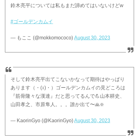
鈴木亮平については私もまだ諦めてはいないけどw
#ゴールデンカムイ
— もここ (@mokkomococo)
August 30, 2023
そして鈴木亮平出てこないかなって期待はやっぱり
あります（・(ｪ)・）ゴールデンカムイの見どころは
『筋骨隆々な漢達』だと思ってるんで💪山本耕史、
山田孝之、市原隼人。。。誰か出て〜🙏❇️
— KaorinGyo (@KaorinGyo)
August 30, 2023