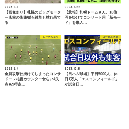
2023.8.5
2023.6.22
【画像あり】札幌のビッグモータ
【悲報】札幌ドームさん、10億
ー店前の街路樹も雑草も枯れ果て
円を掛けてコンサート用「新モー
る
ド」を導入…
ローカルネタ
ローカルネタ
2023.6.4
2023.10.11
全員攻撃仕掛けてしまったコンサ
【日ハム球場】平日5000人、休
ドーレ札幌カウンター食らい4失
日1万人「エスコンフィールド」
点も5得点…
が試合日…