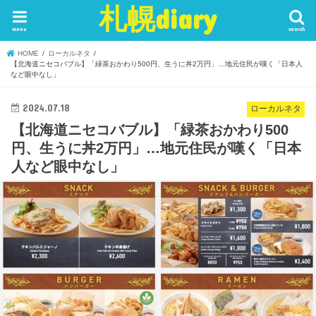
札幌diary
menu
search
HOME
ローカルネタ
【北海道ニセコバブル】「緑茶おかわり500円、生うに丼2万円」…地元住民が嘆く「日本人
など眼中なし」
2024.07.18
ローカルネタ
【北海道ニセコバブル】「緑茶おかわり500
円、生うに丼2万円」…地元住民が嘆く「日本
人など眼中なし」