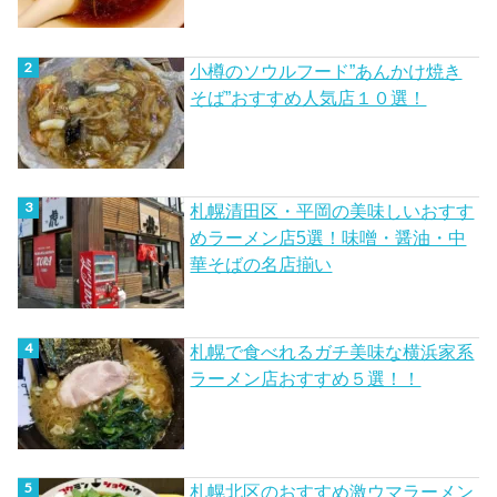
小樽のソウルフード”あんかけ焼き
そば”おすすめ人気店１０選！
札幌清田区・平岡の美味しいおすす
めラーメン店5選！味噌・醤油・中
華そばの名店揃い
札幌で食べれるガチ美味な横浜家系
ラーメン店おすすめ５選！！
札幌北区のおすすめ激ウマラーメン