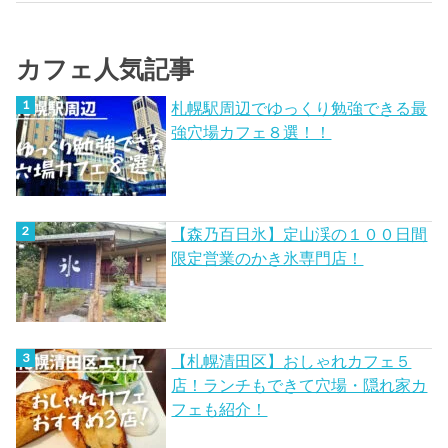
カフェ人気記事
札幌駅周辺でゆっくり勉強できる最
強穴場カフェ８選！！
【森乃百日氷】定山渓の１００日間
限定営業のかき氷専門店！
【札幌清田区】おしゃれカフェ５
店！ランチもできて穴場・隠れ家カ
フェも紹介！