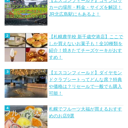
【エスコンフィールド】コインロッ
カーの場所・料金・サイズを解説！
JR北広島駅にもあるよ！
【札幌農学校 新千歳空港店】ここで
しか買えないお菓子も！全10種類を
紹介！焼きたてチーズケーキがおす
すめ！
【エスコンフィールド】ダイヤモン
ドクラブシートってどんな席？特典
や価格は？リセールで一般でも購入
可能！
札幌でフルーツ大福が買えるおすす
めのお店9選