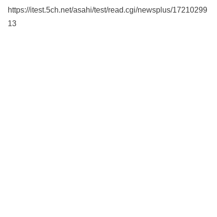
https://itest.5ch.net/asahi/test/read.cgi/newsplus/17210299
13