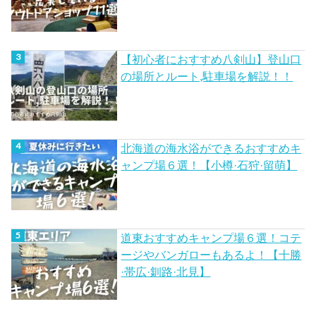
【初心者におすすめ八剣山】登山口
の場所とルート,駐車場を解説！！
北海道の海水浴ができるおすすめキ
ャンプ場６選！【小樽·石狩·留萌】
道東おすすめキャンプ場６選！コテ
ージやバンガローもあるよ！【十勝
·帯広·釧路·北見】