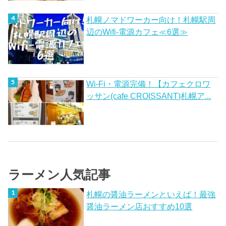
札幌ノマドワーカー向け！札幌駅周
辺のWifi-電源カフェ≪6選≫
Wi-Fi・電源完備！【カフェクロワ
ッサン(cafe CROISSANT)札幌ア...
ラーメン人気記事
札幌の醤油ラーメンといえば！最強
醤油ラーメン店おすすめ10選