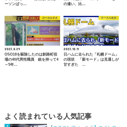
ーソンばっ…
の違い、比…
ローカルネタ
ローカルネタ
2023.8.29
2023.10.11
OSO18を駆除したのは釧路町役
日ハムに去られた「札幌ドーム」
場の40代男性職員 銃を持って4
の現状 「新モード」は見通しが
～5年…
甘すぎた …
よく読まれている人気記事