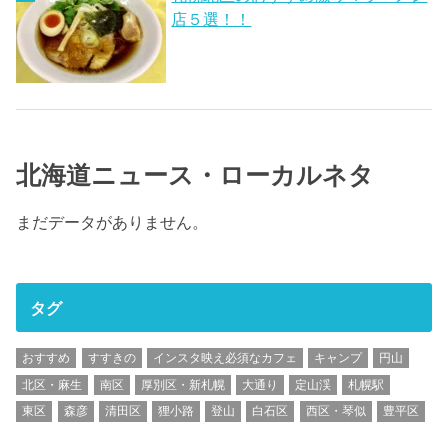
店５選！！
北海道ニュース・ローカルネタ
まだデータがありません。
タグ
おすすめ
すすきの
インスタ映え必須なカフェ
キャンプ
円山
北区・麻生
南区
厚別区・新札幌
大通り
定山渓
札幌駅
東区
森彦
清田区
狸小路
登山
白石区
西区・琴似
豊平区