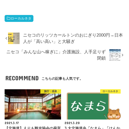
ローカルネタ
ニセコのリッツカールトンのおにぎり2000円→日本
人が「高い高い」と大騒ぎ
ニセコ「みんな山へ稼ぎに」介護施設、人手足りず
閉鎖
RECOMMEND
こちらの記事も人気です。
旅行・温泉
ローカルネタ
2021.3.17
2021.3.20
【北海道】えりも観光協会の発言
3 大北海道弁「なまら」「はんか