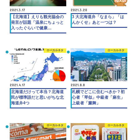
2021.3.17
2021.3.20
【北海道】えりも観光協会の
3 大北海道弁「なまら」「は
発言が話題「温泉にちょっと
んかくせ」あと一つは？
入ったぐらいで健康…
ローカルネタ
ローカルネタ
2021.4.17
2021.8.8
北海道だけって本当？北海道
札幌でどこに住むべきか？初
民が標準語だと思いがちな北
心者「琴似」中級者「麻生」
海道弁4つ
上級者「簾舞」
ローカルネタ
ローカルネタ