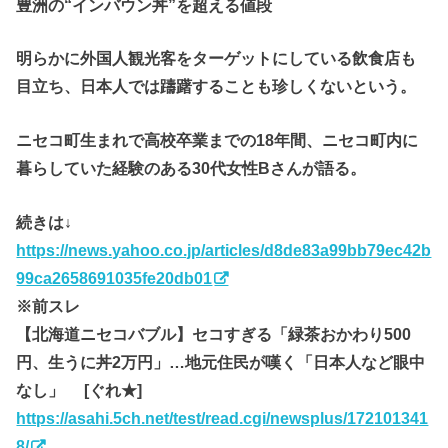
豊洲の“インバウン丼”を超える値段
明らかに外国人観光客をターゲットにしている飲食店も
目立ち、日本人では躊躇することも珍しくないという。
ニセコ町生まれで高校卒業までの18年間、ニセコ町内に
暮らしていた経験のある30代女性Bさんが語る。
続きは↓
https://news.yahoo.co.jp/articles/d8de83a99bb79ec42b
99ca2658691035fe20db01
※前スレ
【北海道ニセコバブル】セコすぎる「緑茶おかわり500
円、生うに丼2万円」…地元住民が嘆く「日本人など眼中
なし」 [ぐれ★]
https://asahi.5ch.net/test/read.cgi/newsplus/172101341
8/