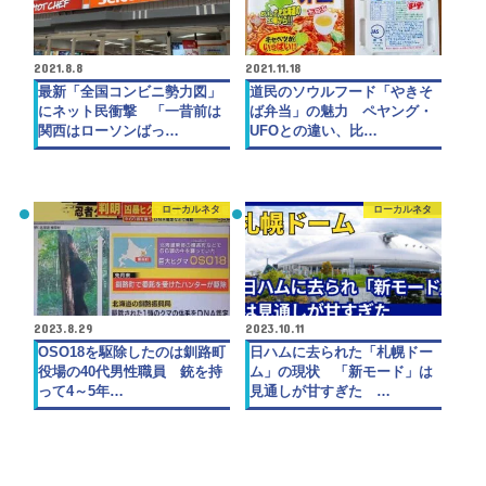
2021.8.8
2021.11.18
最新「全国コンビニ勢力図」
道民のソウルフード「やきそ
にネット民衝撃 「一昔前は
ば弁当」の魅力 ペヤング・
関西はローソンばっ…
UFOとの違い、比…
ローカルネタ
ローカルネタ
2023.8.29
2023.10.11
OSO18を駆除したのは釧路町
日ハムに去られた「札幌ドー
役場の40代男性職員 銃を持
ム」の現状 「新モード」は
って4～5年…
見通しが甘すぎた …