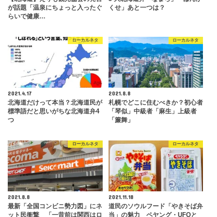
が話題「温泉にちょっと入ったぐ
くせ」あと一つは？
らいで健康…
ローカルネタ
ローカルネタ
2021.4.17
2021.8.8
北海道だけって本当？北海道民が
札幌でどこに住むべきか？初心者
標準語だと思いがちな北海道弁4
「琴似」中級者「麻生」上級者
つ
「簾舞」
ローカルネタ
ローカルネタ
2021.8.8
2021.11.18
最新「全国コンビニ勢力図」にネ
道民のソウルフード「やきそば弁
ット民衝撃 「一昔前は関西はロ
当」の魅力 ペヤング・UFOと