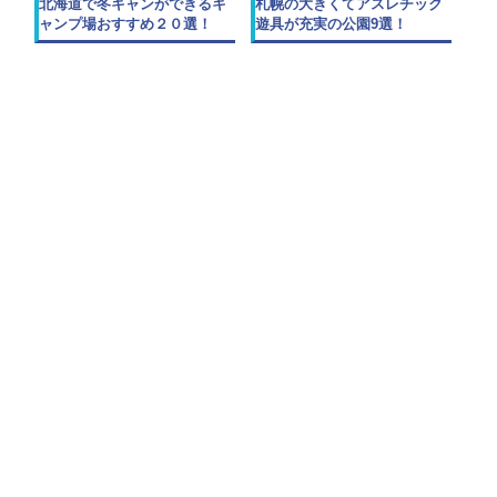
北海道で冬キャンができるキ
札幌の大きくてアスレチック
ャンプ場おすすめ２０選！
遊具が充実の公園9選！