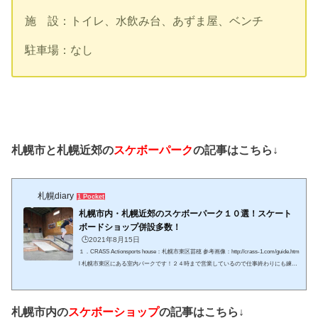
施 設：トイレ、水飲み台、あずま屋、ベンチ
駐車場：なし
札幌市と札幌近郊の
スケボーパーク
の記事はこちら↓
札幌diary
1 Pocket
札幌市内・札幌近郊のスケボーパーク１０選！スケート
ボードショップ併設多数！
🕒️2021年8月15日
１．CRASS Actionsports house：札幌市東区苗穂 参考画像：http://crass-1.com/guide.htm
l 札幌市東区にある室内パークです！２４時まで営業しているので仕事終わりにも練習
ができるのが嬉しいポイントです！ 参考画像：http://crass-1.com/guide.html札幌市内の
パークは中心部から遠いところが多い中、『CRASS ACTION SPORTS HOUSE』は苗
穂駅から歩いて１０分ちょっとなので車がなくても通いやすくて使い勝手が良さそう(*
札幌市内の
スケボーショップ
の記事はこちら↓
^-^*) スケボー以外にもトランポリンも併設してある珍しい施設です 参考画像：http...