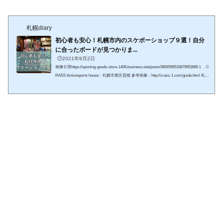
札幌diary
初心者も安心！札幌市内のスケボーショップ９選！自分
に合ったボードが見つかりま...
🕒️2021年9月2日
画像引用https://sporting-goods-store-1406.business.site/posts/3856599533879953685１．C
RASS Actionsports house：札幌市東区苗穂 参考画像：http://crass-1.com/guide.html 札幌
市東区にある室内パークです！２４時まで営業しているので仕事終わりにも練習がで
きるのが嬉しいポイントです！ 参考画像：http://crass-1.com/guide.html札幌市内のパー
クは中心部から遠いところが多い中、『CRASS ACTION SPORTS HOUSE』は苗穂駅
から歩いて１０分ちょっとなので車がなくても通いやすくて使い勝手が良さそう(*^-^
*) ス...