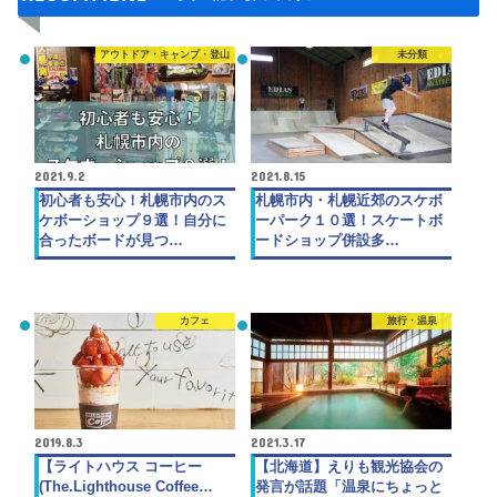
アウトドア・キャンプ・登山
未分類
2021.9.2
2021.8.15
初心者も安心！札幌市内のス
札幌市内・札幌近郊のスケボ
ケボーショップ９選！自分に
ーパーク１０選！スケートボ
合ったボードが見つ…
ードショップ併設多…
カフェ
旅行・温泉
2019.8.3
2021.3.17
【ライトハウス コーヒー
【北海道】えりも観光協会の
(The.Lighthouse Coffee…
発言が話題「温泉にちょっと