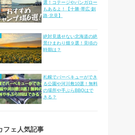
選！コテージやバンガロー
もあるよ！【十勝·帯広·釧
路·北見】
絶対見逃せない北海道の絶
景ひまわり畑９選！見頃の
時期は？
札幌でバーベキューができ
る公園や河川敷10選！無料
の場所や手ぶらBBQはで
きる？
カフェ人気記事