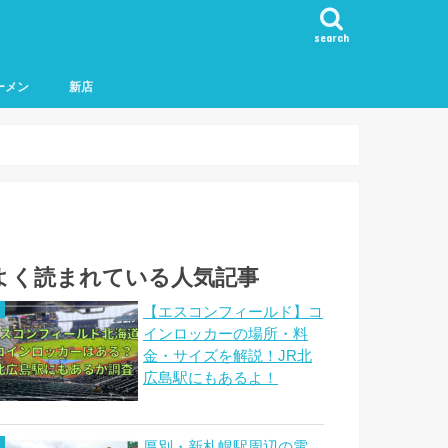
search
ーメン
新店
よく読まれている人気記事
【エスコンフィールド】コ
インロッカーの場所・料
金・サイズを解説！JR北
広島駅にもあるよ！
厚別・新札幌駅周辺の電