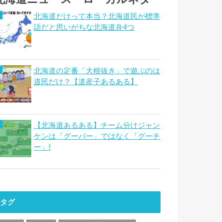
北海道だけって本当？北海道民が標準
語だと思いがちな北海道弁4つ
北海道の定番「大根抜き」で遊ぶのは
道民だけ？【道産子あるある】
【北海道あるある】チーム分けジャン
ケンは「グーパー」ではなく「グーチ
ー」!
タグ