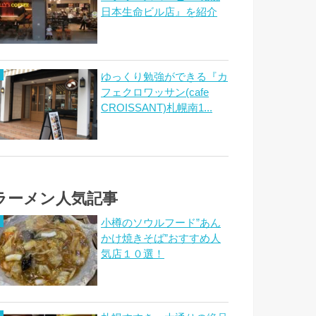
日本生命ビル店』を紹介
ゆっくり勉強ができる『カ
フェクロワッサン(cafe
CROISSANT)札幌南1...
ラーメン人気記事
小樽のソウルフード”あん
かけ焼きそば”おすすめ人
気店１０選！