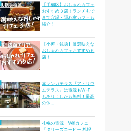
【手稲区】おしゃれカフェ
おすすめ３店！ランチもで
きて穴場・隠れ家カフェも
紹介！
【小樽・銭函】厳選映えな
おしゃれカフェおすすめ６
店！
赤レンガテラス『アトリウ
ムテラス』は電源もWi-Fi
もあり！しかも無料！最高
の休...
札幌の電源・Wifiカフェ
『タリーズコーヒー 札幌