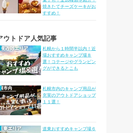
菓子も！全10種類を紹介！
焼きたてチーズケーキがお
すすめ！
アウトドア人気記事
札幌から１時間半以内！近
場おすすめキャンプ場８
選！コテージやグランピン
グができるとこも
札幌市内のキャンプ用品が
充実のアウトドアショップ
１１選！
道東おすすめキャンプ場６