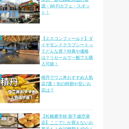
源・Wi-Fiカフェ・スポッ
ト！
【エスコンフィールド】ダ
イヤモンドクラブシートっ
てどんな席？特典や価格
は？リセールで一般でも購
入可能！
積丹でウニ丼おすすめ人気
店7選！旬の時期や安いお
店は？
【札幌農学校 新千歳空港
店】ここでしか買えないお