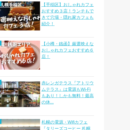
【手稲区】おしゃれカフェ
おすすめ３店！ランチもで
きて穴場・隠れ家カフェも
紹介！
【小樽・銭函】厳選映えな
おしゃれカフェおすすめ６
店！
赤レンガテラス『アトリウ
ムテラス』は電源もWi-Fi
もあり！しかも無料！最高
の休...
札幌の電源・Wifiカフェ
『タリーズコーヒー 札幌