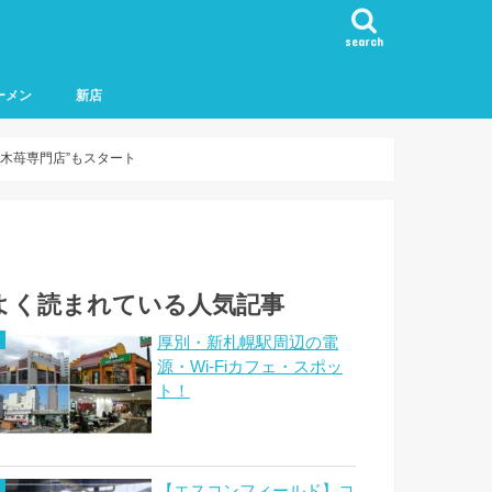
search
ーメン
新店
木苺専門店”もスタート
よく読まれている人気記事
厚別・新札幌駅周辺の電
源・Wi-Fiカフェ・スポッ
ト！
【エスコンフィールド】コ