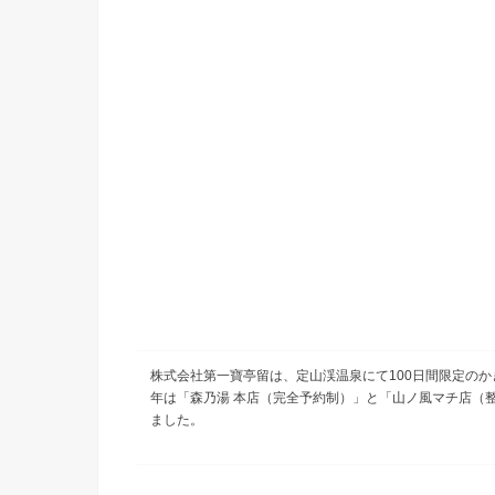
株式会社第一寶亭留は、定山渓温泉にて100日間限定のか
年は「森乃湯 本店（完全予約制）」と「山ノ風マチ店（
ました。