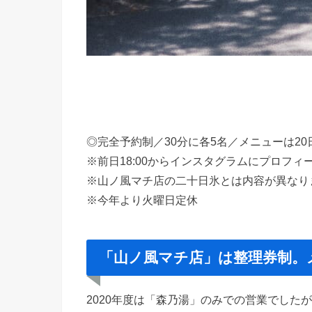
◎完全予約制／30分に各5名／メニューは2
※前日18:00からインスタグラムにプロフ
※山ノ風マチ店の二十日氷とは内容が異なり
※今年より火曜日定休
「山ノ風マチ店」は整理券制。
2020年度は「森乃湯」のみでの営業でした