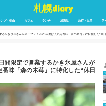
札幌diary
ャンプ・登山
カフェ
ランチ
居酒屋
旅行・温泉
ラ
するかき氷屋さんがオープン！2025年度は人気定番味「森の木苺」に特化した“休日
0日間限定で営業するかき氷屋さんが
気定番味「森の木苺」に特化した“休日