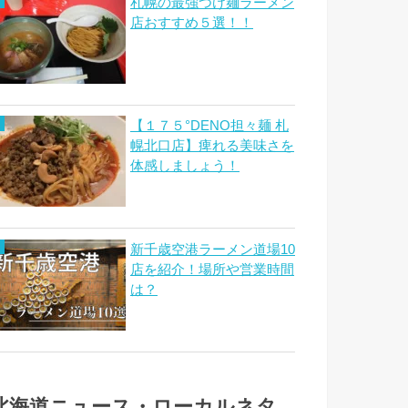
札幌の最強つけ麺ラーメン
店おすすめ５選！！
【１７５°DENO担々麺 札
幌北口店】痺れる美味さを
体感しましょう！
新千歳空港ラーメン道場10
店を紹介！場所や営業時間
は？
北海道ニュース・ローカルネタ