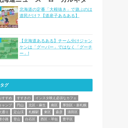
北海道の定番「大根抜き」で遊ぶのは
道民だけ？【道産子あるある】
【北海道あるある】チーム分けジャン
ケンは「グーパー」ではなく「グーチ
ー」!
タグ
おすすめ
すすきの
インスタ映え必須なカフェ
キャンプ
円山
北区・麻生
南区
厚別区・新札幌
大通り
定山渓
札幌駅
東区
森彦
清田区
狸小路
登山
白石区
西区・琴似
豊平区