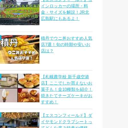
インロッカーの場所・料
金・サイズを解説！JR北
広島駅にもあるよ！
積丹でウニ丼おすすめ人気
店7選！旬の時期や安いお
店は？
【札幌農学校 新千歳空港
店】ここでしか買えないお
菓子も！全10種類を紹介！
焼きたてチーズケーキがお
すすめ！
【エスコンフィールド】ダ
イヤモンドクラブシートっ