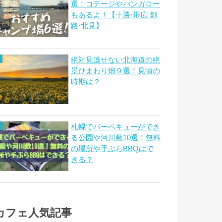
選！コテージやバンガロー
もあるよ！【十勝·帯広·釧
路·北見】
絶対見逃せない北海道の絶
景ひまわり畑９選！見頃の
時期は？
札幌でバーベキューができ
る公園や河川敷10選！無料
の場所や手ぶらBBQはで
きる？
カフェ人気記事