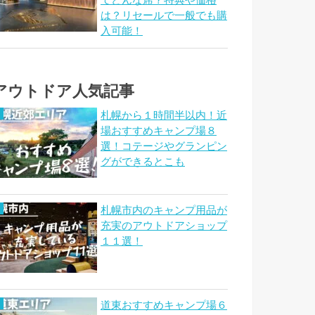
てどんな席？特典や価格
は？リセールで一般でも購
入可能！
アウトドア人気記事
札幌から１時間半以内！近
場おすすめキャンプ場８
選！コテージやグランピン
グができるとこも
札幌市内のキャンプ用品が
充実のアウトドアショップ
１１選！
道東おすすめキャンプ場６