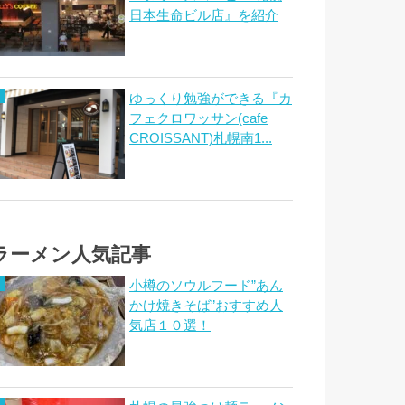
日本生命ビル店』を紹介
ゆっくり勉強ができる『カ
フェクロワッサン(cafe
CROISSANT)札幌南1...
ラーメン人気記事
小樽のソウルフード”あん
かけ焼きそば”おすすめ人
気店１０選！