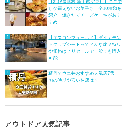
【札幌農学校 新千歳空港店】ここで
しか買えないお菓子も！全10種類を
紹介！焼きたてチーズケーキがおす
すめ！
【エスコンフィールド】ダイヤモン
ドクラブシートってどんな席？特典
や価格は？リセールで一般でも購入
可能！
積丹でウニ丼おすすめ人気店7選！
旬の時期や安いお店は？
アウトドア人気記事