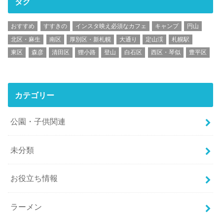
タグ
おすすめ
すすきの
インスタ映え必須なカフェ
キャンプ
円山
北区・麻生
南区
厚別区・新札幌
大通り
定山渓
札幌駅
東区
森彦
清田区
狸小路
登山
白石区
西区・琴似
豊平区
カテゴリー
公園・子供関連
未分類
お役立ち情報
ラーメン