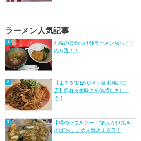
ラーメン人気記事
札幌の最強つけ麺ラーメン店おすす
め５選！！
【１７５°DENO担々麺 札幌北口
店】痺れる美味さを体感しましょ
う！
小樽のソウルフード”あんかけ焼き
そば”おすすめ人気店１０選！