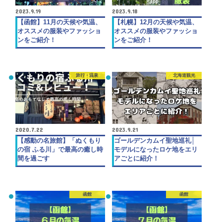
2023.9.19
2023.9.18
【函館】11月の天候や気温、
【札幌】12月の天候や気温、
オススメの服装やファッショ
オススメの服装やファッショ
ンをご紹介！
ンをご紹介！
旅行・温泉
北海道観光
2020.7.22
2023.9.21
【感動の名旅館】「ぬくもり
ゴールデンカムイ聖地巡礼│
の宿 ふる川」で最高の癒し時
モデルになったロケ地をエリ
間を過ごす
アごとに紹介！
函館
函館