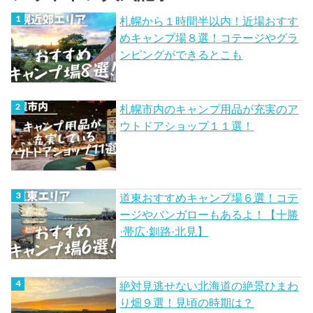
札幌から１時間半以内！近場おすす
めキャンプ場８選！コテージやグラ
ンピングができるとこも
札幌市内のキャンプ用品が充実のア
ウトドアショップ１１選！
道東おすすめキャンプ場６選！コテ
ージやバンガローもあるよ！【十勝
·帯広·釧路·北見】
絶対見逃せない北海道の絶景ひまわ
り畑９選！見頃の時期は？