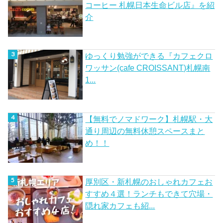
コーヒー 札幌日本生命ビル店』を紹
介
ゆっくり勉強ができる『カフェクロ
ワッサン(cafe CROISSANT)札幌南
1...
【無料でノマドワーク】札幌駅・大
通り周辺の無料休憩スペースまと
め！！
厚別区・新札幌のおしゃれカフェお
すすめ４選！ランチもできて穴場・
隠れ家カフェも紹...