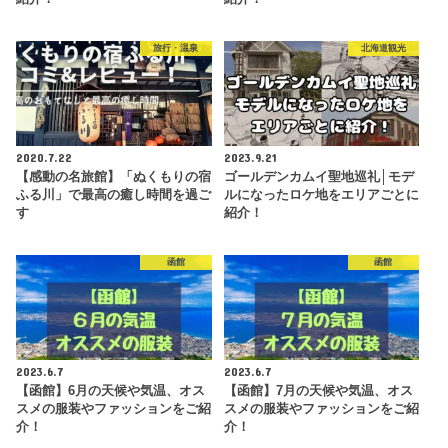
旅行・温泉
北海道観光
2020.7.22
2023.9.21
【感動の名旅館】「ぬくもりの宿
ゴールデンカムイ聖地巡礼│モデ
ふる川」で最高の癒し時間を過ご
ルになったロケ地をエリアごとに
す
紹介！
函館
函館
2023.6.7
2023.6.7
【函館】6月の天候や気温、オス
【函館】7月の天候や気温、オス
スメの服装やファッションをご紹
スメの服装やファッションをご紹
介！
介！