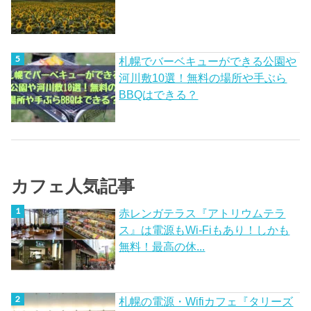
札幌でバーベキューができる公園や
河川敷10選！無料の場所や手ぶら
BBQはできる？
カフェ人気記事
赤レンガテラス『アトリウムテラ
ス』は電源もWi-Fiもあり！しかも
無料！最高の休...
札幌の電源・Wifiカフェ『タリーズ