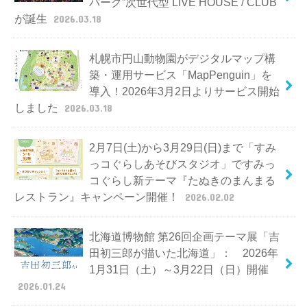
パーク”次世代型 LIVE HOUSE / CLUB
が誕生
2026.03.18
札幌市円山動物園がデジタルマップ構
築・運用サービス「MapPenguin」を
導入！2026年3月2日よりサービス開始
しました
2026.03.18
2月7日(土)から3月29日(日)まで「すみ
っコぐらしあそびスタジオ」ですみっ
コぐらし新テーマ『たぬきのまんまる
レストラン』キャンペーン開催！
2026.02.02
北海道博物館 第26回企画テーマ展「吉
田初三郎が描いた北海道」： 2026年
1月31日（土）～3月22日（日）開催
2026.01.24