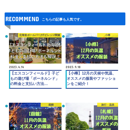
RECOMMEND
こちらの記事も人気です。
北海道ボールパークFビレッジ関連
小樽
2023.4.14
2023.9.18
【エスコンフィールド】子ど
【小樽】12月の天候や気温、
もの遊び場「ボーネルンド」
オススメの服装やファッショ
の料金と支払い方法…
ンをご紹介！
函館
旅行・温泉