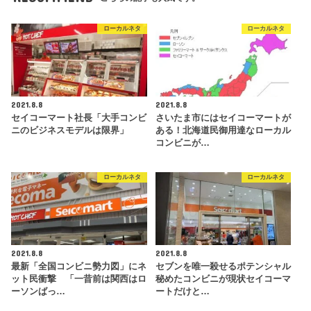
ローカルネタ
ローカルネタ
2021.8.8
2021.8.8
セイコーマート社長「大手コンビ
さいたま市にはセイコーマートが
ニのビジネスモデルは限界」
ある！北海道民御用達なローカル
コンビニが…
ローカルネタ
ローカルネタ
2021.8.8
2021.8.8
最新「全国コンビニ勢力図」にネ
セブンを唯一殺せるポテンシャル
ット民衝撃 「一昔前は関西はロ
秘めたコンビニが現状セイコーマ
ーソンばっ…
ートだけと…