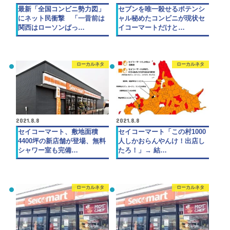
最新「全国コンビニ勢力図」
セブンを唯一殺せるポテンシ
にネット民衝撃 「一昔前は
ャル秘めたコンビニが現状セ
関西はローソンばっ…
イコーマートだけと…
ローカルネタ
ローカルネタ
2021.8.8
2021.8.8
セイコーマート、敷地面積
セイコーマート「この村1000
4400坪の新店舗が登場、無料
人しかおらんやんけ！出店し
シャワー室も完備…
たろ！」→ 結…
ローカルネタ
ローカルネタ