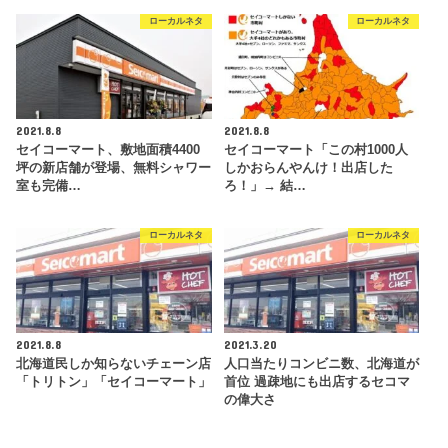
ローカルネタ
ローカルネタ
2021.8.8
2021.8.8
セイコーマート、敷地面積4400
セイコーマート「この村1000人
坪の新店舗が登場、無料シャワー
しかおらんやんけ！出店した
室も完備…
ろ！」→ 結…
ローカルネタ
ローカルネタ
2021.8.8
2021.3.20
北海道民しか知らないチェーン店
人口当たりコンビニ数、北海道が
「トリトン」「セイコーマート」
首位 過疎地にも出店するセコマ
の偉大さ