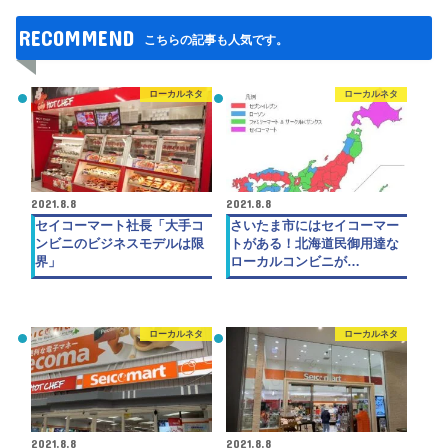
RECOMMEND
こちらの記事も人気です。
ローカルネタ
ローカルネタ
2021.8.8
2021.8.8
セイコーマート社長「大手コ
さいたま市にはセイコーマー
ンビニのビジネスモデルは限
トがある！北海道民御用達な
界」
ローカルコンビニが…
ローカルネタ
ローカルネタ
2021.8.8
2021.8.8