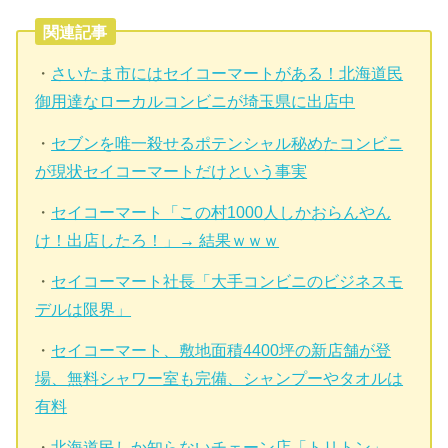
関連記事
・
さいたま市にはセイコーマートがある！北海道民
御用達なローカルコンビニが埼玉県に出店中
・
セブンを唯一殺せるポテンシャル秘めたコンビニ
が現状セイコーマートだけという事実
・
セイコーマート「この村1000人しかおらんやん
け！出店したろ！」→ 結果ｗｗｗ
・
セイコーマート社長「大手コンビニのビジネスモ
デルは限界」
・
セイコーマート、敷地面積4400坪の新店舗が登
場、無料シャワー室も完備、シャンプーやタオルは
有料
・
北海道民しか知らないチェーン店「トリトン」