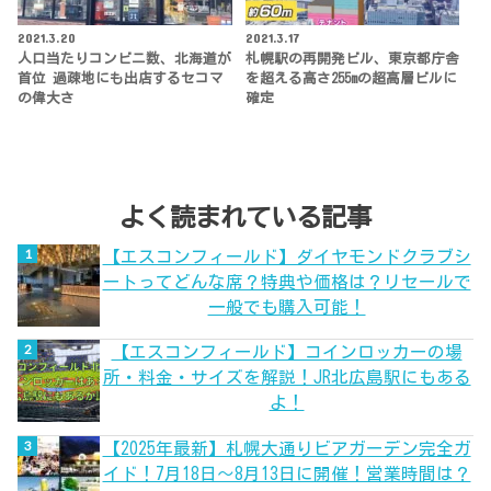
2021.3.20
2021.3.17
人口当たりコンビニ数、北海道が
札幌駅の再開発ビル、東京都庁舎
首位 過疎地にも出店するセコマ
を超える高さ255mの超高層ビルに
の偉大さ
確定
よく読まれている記事
【エスコンフィールド】ダイヤモンドクラブシ
ートってどんな席？特典や価格は？リセールで
一般でも購入可能！
【エスコンフィールド】コインロッカーの場
所・料金・サイズを解説！JR北広島駅にもある
よ！
【2025年最新】札幌大通りビアガーデン完全ガ
イド！7月18日～8月13日に開催！営業時間は？