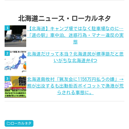
北海道ニュース・ローカルネタ
【北海道】キャンプ場ではなく駐車場なのに…
「道の駅」車中泊、迷惑行為・マナー違反の実
態
北海道だけって本当？北海道民が標準語だと思
いがちな北海道弁4つ
北海道島牧村「猟友会に1156万円払うの嫌」→
熊が出没するも出動拒否ボイコットで漁港が荒
らされる事態に。
ローカルネタ