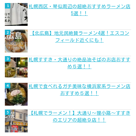
札幌西区・琴似周辺の超絶おすすめラーメン店
5選！！
【北広島】地元民絶賛ラーメン4選！エスコン
フィールド近くにも！
札幌すすき・大通りの絶品油そばのお店おすす
め５選！！
札幌で食べれるガチ美味な横浜家系ラーメン店
おすすめ５選！！
【札幌でラーメン！】大通り～狸小路～すすき
のエリアの超絶９店！！