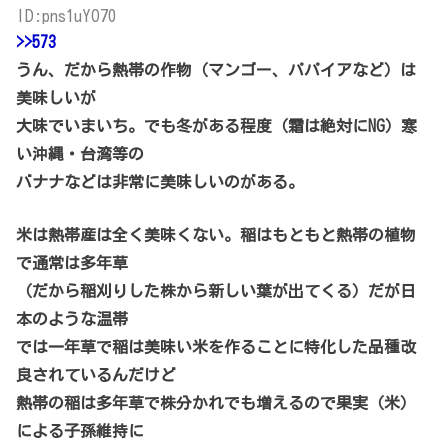
ID:pns1uYO70
>>573
うん、だから熱帯の作物（マンゴー、パパイアなど）は
美味しいが
大味でいまいち。でも冬がある程度（霜は絶対にNG）寒
い沖縄・台湾等の
バナナなどは非常に美味しいのがある。
米は熱帯産は全く美味くない。稲はもともと熱帯の植物
で通常は多年草
（だから稲刈りした株から新しい葉が出てくる）だが日
本のような温帯
では一年草で稲は美味い米を作ることに特化した品種改
良されているんだけど
熱帯の稲は多年草で株分かれでも増えるので果実（米）
による子孫維持に