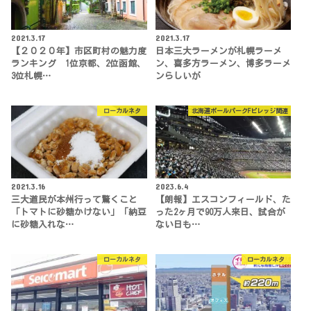
2021.3.17
2021.3.17
【２０２０年】市区町村の魅力度
日本三大ラーメンが札幌ラーメ
ランキング 1位京都、2位函館、
ン、喜多方ラーメン、博多ラーメ
3位札幌…
ンらしいが
ローカルネタ
北海道ボールパークFビレッジ関連
2021.3.16
2023.6.4
三大道民が本州行って驚くこと
【朗報】エスコンフィールド、た
「トマトに砂糖かけない」「納豆
った2ヶ月で90万人来日、試合が
に砂糖入れな…
ない日も…
ローカルネタ
ローカルネタ