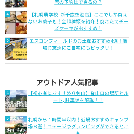
席の予約はできるの？
【札幌農学校 新千歳空港店】ここでしか買え
ないお菓子も！全10種類を紹介！焼きたてチー
ズケーキがおすすめ！
エスコンフィールドのお土産おすすめ4選！職
場に友達にご自宅にもピッタリ！
アウトドア人気記事
【初心者におすすめ八剣山】登山口の場所とル
ート,駐車場を解説！！
札幌から１時間半以内！近場おすすめキャンプ
場８選！コテージやグランピングができるとこ
も