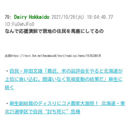
79:
Dairy Hokkaido
2021/10/26(火) 18:04:49.77
ID:FuOwhJFo0
なんで応援演説で現地の住民を馬鹿にしてるの
出典https://itest.5ch.net/hayabusa9/test/read.cgi/news/1635238078
・
自民・岸田文雄「最近、米の品評会をやると北海道が
上位に食い込む。間違いなく気候変動の結果だ」麻生に
続く
・
麻生副総裁のディスりにコメ農家大激怒！ 北海道・東
北21選挙区で自民“討ち死に”危機