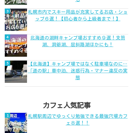
札幌市内でスキー用品が充実してるお店・ショ
ップ６選！【初心者から上級者まで！】
北海道の湖畔キャンプ場おすすめ９選！支笏
湖、洞爺湖、屈斜路湖ほかにも！
【北海道】キャンプ場ではなく駐車場なのに…
「道の駅」車中泊、迷惑行為・マナー違反の実
態
カフェ人気記事
札幌駅周辺でゆっくり勉強できる最強穴場カフ
ェ８選！！