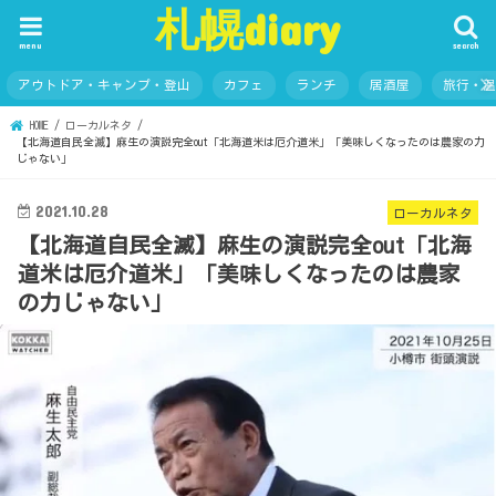
札幌diary
menu
search
アウトドア・キャンプ・登山
カフェ
ランチ
居酒屋
旅行・
HOME
ローカルネタ
【北海道自民全滅】麻生の演説完全out「北海道米は厄介道米」「美味しくなったのは農家の力
じゃない」
2021.10.28
ローカルネタ
【北海道自民全滅】麻生の演説完全out「北海
道米は厄介道米」「美味しくなったのは農家
の力じゃない」