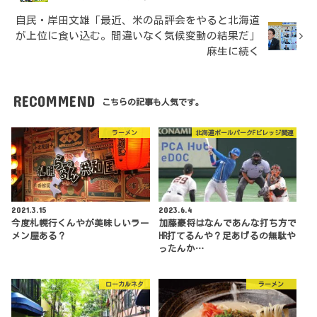
自民・岸田文雄「最近、米の品評会をやると北海道
が上位に食い込む。間違いなく気候変動の結果だ」
麻生に続く
RECOMMEND
こちらの記事も人気です。
ラーメン
北海道ボールパークFビレッジ関連
2021.3.15
2023.6.4
今度札幌行くんやが美味しいラー
加藤豪将はなんであんな打ち方で
メン屋ある？
HR打てるんや？足あげるの無駄や
ったんか…
ローカルネタ
ラーメン