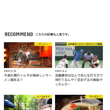
RECOMMEND
こちらの記事も人気です。
ラーメン
北海道ボールパークFビレッジ関連
2021.3.15
2023.6.4
今度札幌行くんやが美味しいラー
加藤豪将はなんであんな打ち方で
メン屋ある？
HR打てるんや？足あげるの無駄や
ったんか…
ローカルネタ
ラーメン