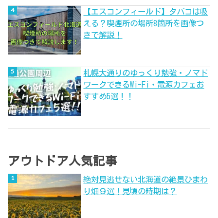
【エスコンフィールド】タバコは吸
える？喫煙所の場所8箇所を画像つ
きで解説！
札幌大通りのゆっくり勉強・ノマド
ワークできるWi-Fi・電源カフェお
すすめ5選！！
アウトドア人気記事
絶対見逃せない北海道の絶景ひまわ
り畑９選！見頃の時期は？