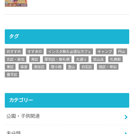
タグ
おすすめ
すすきの
インスタ映え必須なカフェ
キャンプ
円山
北区・麻生
南区
厚別区・新札幌
大通り
定山渓
札幌駅
東区
森彦
清田区
狸小路
登山
白石区
西区・琴似
豊平区
カテゴリー
公園・子供関連
未分類