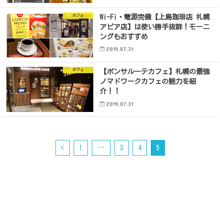
カフェ
Wi-Fi・電源完備【上島珈琲店 札幌
アピア店】は使い勝手抜群！モーニ
ングもおすすめ
2019.07.31
カフェ
【ボンサルーテカフェ】札幌の最強
ノマドワークカフェの魅力を紹
介！！
2019.07.31
<
1
…
3
4
5