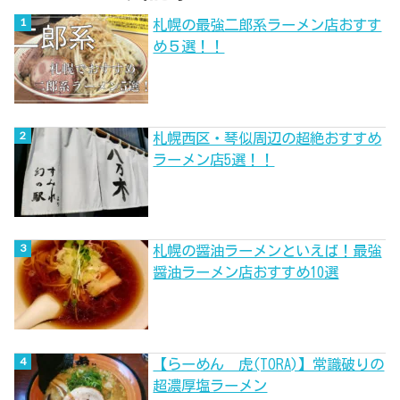
札幌の最強二郎系ラーメン店おすす
め５選！！
札幌西区・琴似周辺の超絶おすすめ
ラーメン店5選！！
札幌の醤油ラーメンといえば！最強
醤油ラーメン店おすすめ10選
【らーめん 虎(TORA)】常識破りの
超濃厚塩ラーメン