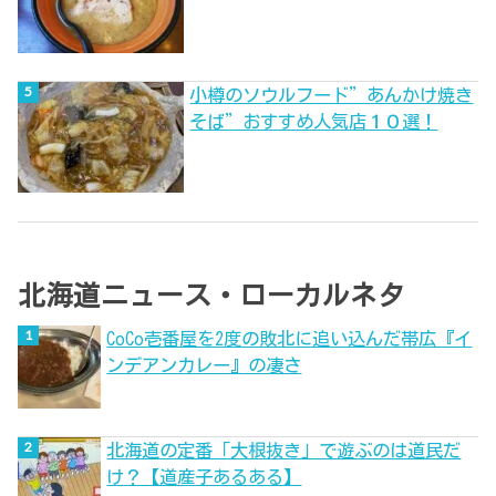
小樽のソウルフード”あんかけ焼き
そば”おすすめ人気店１０選！
北海道ニュース・ローカルネタ
CoCo壱番屋を2度の敗北に追い込んだ帯広『イ
ンデアンカレー』の凄さ
北海道の定番「大根抜き」で遊ぶのは道民だ
け？【道産子あるある】