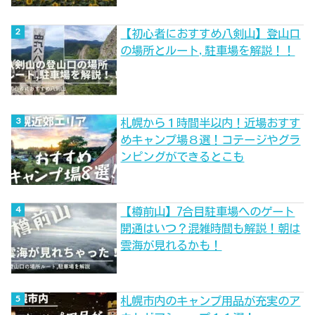
【初心者におすすめ八剣山】登山口
の場所とルート,駐車場を解説！！
札幌から１時間半以内！近場おすす
めキャンプ場８選！コテージやグラ
ンピングができるとこも
【樽前山】7合目駐車場へのゲート
開通はいつ？混雑時間も解説！朝は
雲海が見れるかも！
札幌市内のキャンプ用品が充実のア