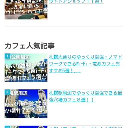
ウトドアショップ１１選！
カフェ人気記事
札幌大通りのゆっくり勉強・ノマド
ワークできるWi-Fi・電源カフェお
すすめ5選！...
札幌駅周辺でゆっくり勉強できる最
強穴場カフェ８選！！