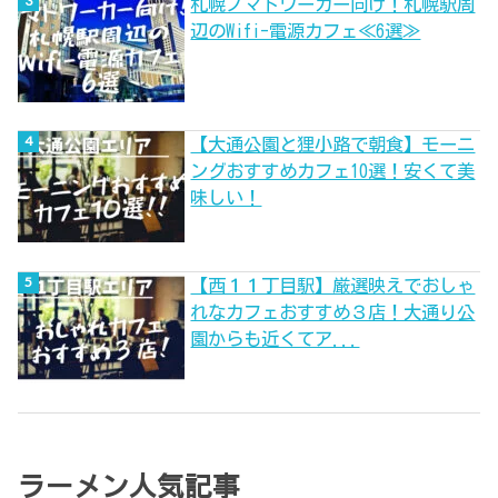
札幌ノマドワーカー向け！札幌駅周
辺のWifi-電源カフェ≪6選≫
【大通公園と狸小路で朝食】モーニ
ングおすすめカフェ10選！安くて美
味しい！
【西１１丁目駅】厳選映えでおしゃ
れなカフェおすすめ３店！大通り公
園からも近くてア...
ラーメン人気記事