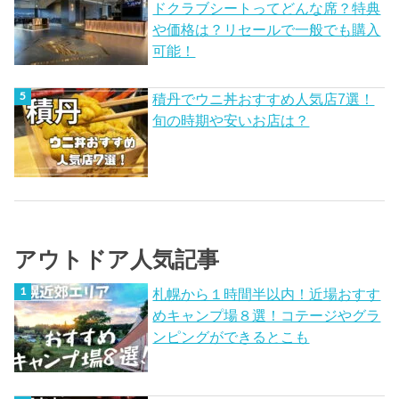
ドクラブシートってどんな席？特典
や価格は？リセールで一般でも購入
可能！
積丹でウニ丼おすすめ人気店7選！
旬の時期や安いお店は？
アウトドア人気記事
札幌から１時間半以内！近場おすす
めキャンプ場８選！コテージやグラ
ンピングができるとこも