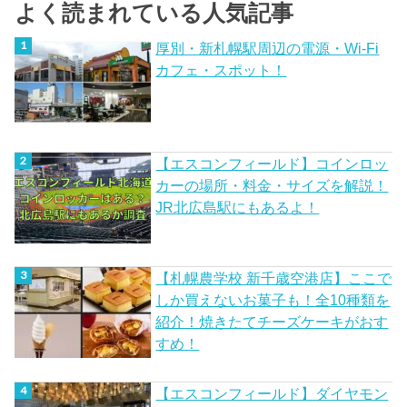
よく読まれている人気記事
厚別・新札幌駅周辺の電源・Wi-Fi
カフェ・スポット！
【エスコンフィールド】コインロッ
カーの場所・料金・サイズを解説！
JR北広島駅にもあるよ！
【札幌農学校 新千歳空港店】ここで
しか買えないお菓子も！全10種類を
紹介！焼きたてチーズケーキがおす
すめ！
【エスコンフィールド】ダイヤモン