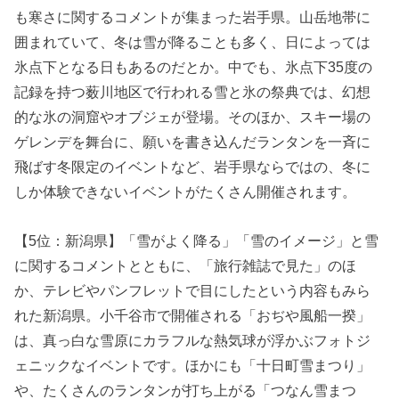
も寒さに関するコメントが集まった岩手県。山岳地帯に
囲まれていて、冬は雪が降ることも多く、日によっては
氷点下となる日もあるのだとか。中でも、氷点下35度の
記録を持つ薮川地区で行われる雪と氷の祭典では、幻想
的な氷の洞窟やオブジェが登場。そのほか、スキー場の
ゲレンデを舞台に、願いを書き込んだランタンを一斉に
飛ばす冬限定のイベントなど、岩手県ならではの、冬に
しか体験できないイベントがたくさん開催されます。
【5位：新潟県】「雪がよく降る」「雪のイメージ」と雪
に関するコメントとともに、「旅行雑誌で見た」のほ
か、テレビやパンフレットで目にしたという内容もみら
れた新潟県。小千谷市で開催される「おぢや風船一揆」
は、真っ白な雪原にカラフルな熱気球が浮かぶフォトジ
ェニックなイベントです。ほかにも「十日町雪まつり」
や、たくさんのランタンが打ち上がる「つなん雪まつ