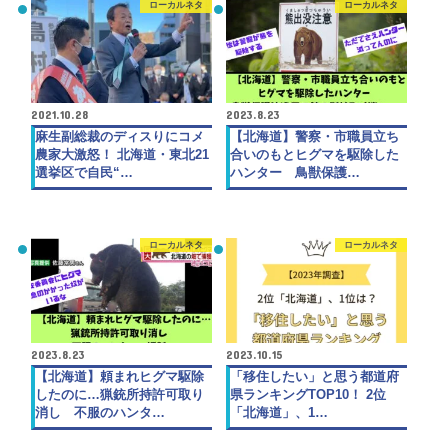
ローカルネタ
ローカルネタ
2021.10.28
2023.8.23
麻生副総裁のディスりにコメ
【北海道】警察・市職員立ち
農家大激怒！ 北海道・東北21
合いのもとヒグマを駆除した
選挙区で自民“…
ハンター 鳥獣保護…
ローカルネタ
ローカルネタ
2023.8.23
2023.10.15
【北海道】頼まれヒグマ駆除
「移住したい」と思う都道府
したのに…猟銃所持許可取り
県ランキングTOP10！ 2位
消し 不服のハンタ…
「北海道」、1…