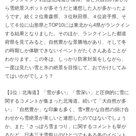
ら雪絶景スポットが多そうだと連想した人が多かったよ
うです。続く２位青森県、３位秋田県、４位岩手県、そ
して６位に山形県とTOP10には東北から4県がランクイン
する結果となりました。そのほか、ランクインした都道
府県を見てみると、自然豊かな景勝地があり、そして冬
の時期しか体験できないイベントがたくさんあることが
わかります。この冬は、しっかり防寒対策をしながら、
一度は見たい雪と氷の絶景を目指して、おでかけしてみ
てはいかがでしょう？
【1位：北海道】「雪が多い」「雪深い」と圧倒的に雪に
関するコメントが集まった北海道。続いて「大自然が多
い」「自然豊か」な印象も多く、雪×豊かな自然の掛け合
わせから雪絶景が美しいと連想したのではないでしょう
か。また「さっぽろ雪まつり」に関するコメントも挙が
るなど、日本三大雪祭りのひとつでもある冬のイベント