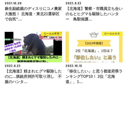
2021.10.28
2023.8.23
麻生副総裁のディスりにコメ農家
【北海道】警察・市職員立ち合い
大激怒！ 北海道・東北21選挙区
のもとヒグマを駆除したハンタ
で自民“…
ー 鳥獣保護…
ローカルネタ
ローカルネタ
2023.8.23
2023.10.15
【北海道】頼まれヒグマ駆除した
「移住したい」と思う都道府県ラ
のに…猟銃所持許可取り消し 不
ンキングTOP10！ 2位「北海
服のハンタ…
道」、1…