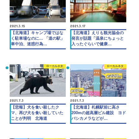
2021.3.15
2021.3.17
【北海道】キャンプ場ではな
【北海道】えりも観光協会の
く駐車場なのに… 「道の駅」
発言が話題「温泉にちょっと
車中泊、迷惑行為…
入ったぐらいで健康…
ローカルネタ
ローカルネタ
2021.7.3
2021.7.3
【悲報】犬を食い殺したク
【北海道】札幌駅前に高さ
マ、再び犬を食い殺していた
200mの超高層ビル建設 ヨド
ことが判明 北海道
バシカメラなどが…