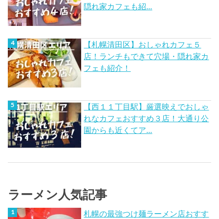
隠れ家カフェも紹...
【札幌清田区】おしゃれカフェ５
店！ランチもできて穴場・隠れ家カ
フェも紹介！
【西１１丁目駅】厳選映えでおしゃ
れなカフェおすすめ３店！大通り公
園からも近くてア...
ラーメン人気記事
札幌の最強つけ麺ラーメン店おすす