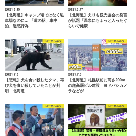
2021.3.15
2021.3.17
【北海道】キャンプ場ではなく駐
【北海道】えりも観光協会の発言
車場なのに… 「道の駅」車中
が話題「温泉にちょっと入ったぐ
泊、迷惑行為…
らいで健康…
ローカルネタ
ローカルネタ
2021.7.3
2021.7.3
【悲報】犬を食い殺したクマ、再
【北海道】札幌駅前に高さ200m
び犬を食い殺していたことが判
の超高層ビル建設 ヨドバシカメ
明 北海道
ラなどが…
ローカルネタ
ローカルネタ