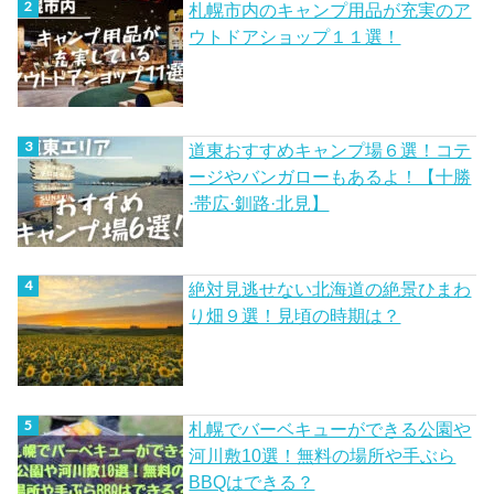
札幌市内のキャンプ用品が充実のア
ウトドアショップ１１選！
道東おすすめキャンプ場６選！コテ
ージやバンガローもあるよ！【十勝
·帯広·釧路·北見】
絶対見逃せない北海道の絶景ひまわ
り畑９選！見頃の時期は？
札幌でバーベキューができる公園や
河川敷10選！無料の場所や手ぶら
BBQはできる？