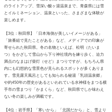
のライトアップ、雪深い酸ヶ湯温泉まで、青森県には雪
とイルミネーション、温泉といった、さまざまな体験が
楽しめます。
【3位：秋田県】「日本海側が美しいイメージがある」
「旅番組で見たことがある」など、メディアでの印象が
寄せられた秋田県。冬の名物といえば、松明（たいま
つ）をかざして雪山から下り神社境内を練り歩く、迫力
満点のなまはげ柴灯（せど）まつりですが、もちろん県
内にも幻想的な雪景色が見られるスポットが多くありま
す。雪見露天風呂としても知られる秘湯「乳頭温泉郷」
や約450年の歴史があるといわれている水神様をまつる横
手市の雪まつり「かまくら」など、秋田県でしか味わえ
ない冬の楽しみが満載です。
【4位：岩手県】「寒いから」「北国だから」と、雪より