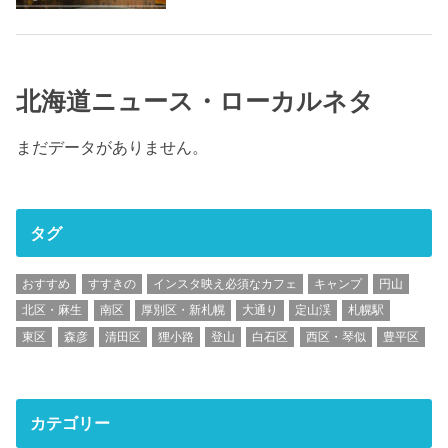
北海道ニュース・ローカルネタ
まだデータがありません。
タグ
おすすめ
すすきの
インスタ映え必須なカフェ
キャンプ
円山
北区・麻生
南区
厚別区・新札幌
大通り
定山渓
札幌駅
東区
森彦
清田区
狸小路
登山
白石区
西区・琴似
豊平区
カテゴリー