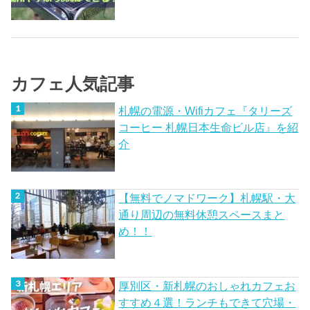
カフェ人気記事
札幌の電源・Wifiカフェ『タリーズ
コーヒー 札幌日本生命ビル店』を紹
介
【無料でノマドワーク】札幌駅・大
通り周辺の無料休憩スペースまと
め！！
厚別区・新札幌のおしゃれカフェお
すすめ４選！ランチもできて穴場・