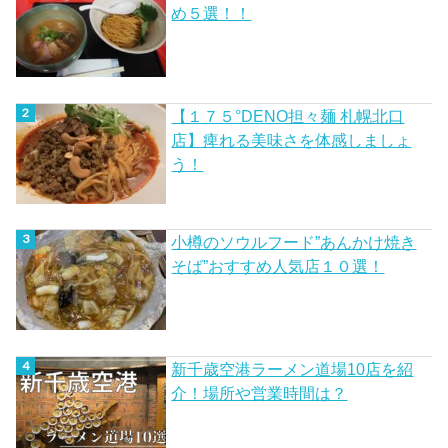
め５選！！
【１７５°DENO担々麺 札幌北口
店】痺れる美味さを体感しましょ
う！
小樽のソウルフード”あんかけ焼き
そば”おすすめ人気店１０選！
新千歳空港ラーメン道場10店を紹
介！場所や営業時間は？