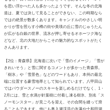
を思い浮かべた人も多かったようです。そんな冬の北海
道は、夏では決して見ることができない、この時期なら
ではの絶景が数多くあります。キャンドルのやさしい明
かりが雪を照らす小樽の街や美瑛の丘に雪のじゅうたん
が広がる白銀の世界、流氷が押し寄せるオホーツク海な
どなど、北の大地だからこその魅力的なスポットがたく
さんあります。
【2位：青森県】北海道に次いで「雪のイメージ」「雪が
きれいそう」と雪に関するコメントが多かった青森県。
「樹氷」や「雪景色」などのワードもあり、本州の最北
端に位置する豪雪地帯として知られています。八甲田山
ではパウダースノーのスキーを楽しめるだけでなく、1・
2月には、雪と水滴が針葉樹に付着し凍る樹氷、別名「ス
ノーモンスター」が見ごろを迎え、その合間を縫って滑
ることもできます。他にも奥入瀬渓流の氷瀑や十和田湖