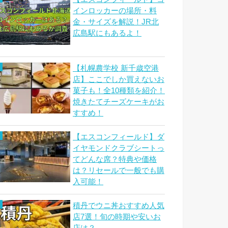
インロッカーの場所・料
金・サイズを解説！JR北
広島駅にもあるよ！
【札幌農学校 新千歳空港
店】ここでしか買えないお
菓子も！全10種類を紹介！
焼きたてチーズケーキがお
すすめ！
【エスコンフィールド】ダ
イヤモンドクラブシートっ
てどんな席？特典や価格
は？リセールで一般でも購
入可能！
積丹でウニ丼おすすめ人気
店7選！旬の時期や安いお