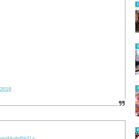
 2019
r.com/4Ayhd5hTLs