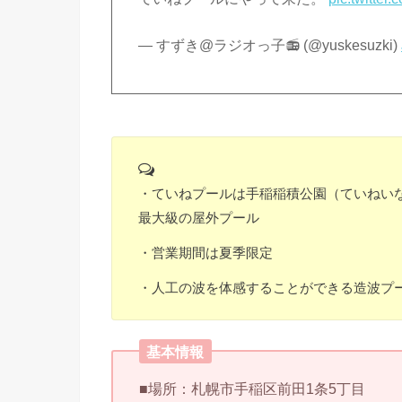
— すずき@ラジオっ子📻 (@yuskesuzki)
・ていねプールは手稲稲積公園（ていねいな
最大級の屋外プール
・営業期間は夏季限定
・人工の波を体感することができる造波プ
基本情報
■場所：札幌市手稲区前田1条5丁目