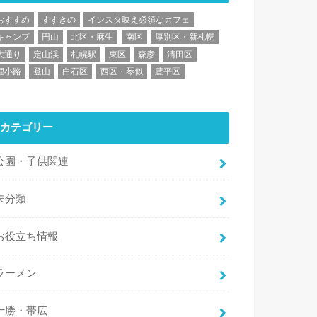
おすすめ
すすきの
インスタ映え必須なカフェ
キャンプ
円山
北区・麻生
南区
厚別区・新札幌
大通り
定山渓
札幌駅
東区
森彦
清田区
狸小路
登山
白石区
西区・琴似
豊平区
カテゴリー
公園・子供関連
未分類
お役立ち情報
ラーメン
十勝・帯広