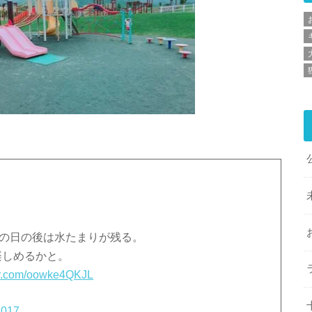
雨の日の後は水たまりが残る。
楽しめるかと。
ter.com/oowke4QKJL
2017