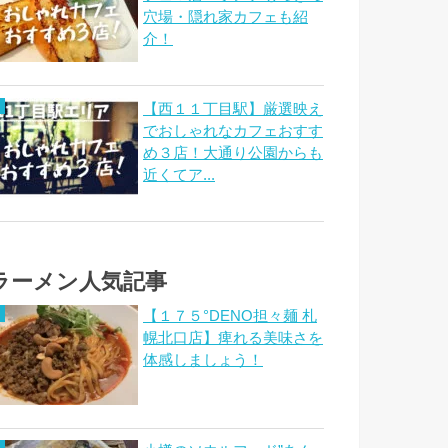
穴場・隠れ家カフェも紹
介！
【西１１丁目駅】厳選映え
でおしゃれなカフェおすす
め３店！大通り公園からも
近くてア...
ラーメン人気記事
【１７５°DENO担々麺 札
幌北口店】痺れる美味さを
体感しましょう！