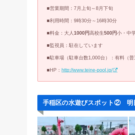
■営業期間：7月上旬～8月下旬
■利用時間：9時30分～16時30分
■料金：大人
1000円
高校生
500円
小・中
■監視員：駐在しています
■駐車場（駐車台数1,000台）：有料（
■HP：
http://www.teine-pool.jp/
手稲区の水遊びスポット② 明