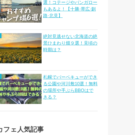
選！コテージやバンガロー
もあるよ！【十勝·帯広·釧
路·北見】
絶対見逃せない北海道の絶
景ひまわり畑９選！見頃の
時期は？
札幌でバーベキューができ
る公園や河川敷10選！無料
の場所や手ぶらBBQはで
きる？
カフェ人気記事