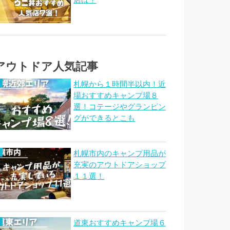
店は？
アウトドア人気記事
札幌から１時間半以内！近
場おすすめキャンプ場８
選！コテージやグランピン
グができるとこも
札幌市内のキャンプ用品が
充実のアウトドアショップ
１１選！
道東おすすめキャンプ場６