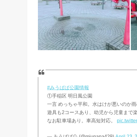
#みうぱぱ公園情報
①手稲区 明日風公園
一言 めっちゃ平和。水はけが悪いのか
遊具も2コースあり、幼児から児童まで
なお駐車場あり。車高短対応。
pic.twit
— みうぱぱ🥎 (@miupapa429)
April 23, 