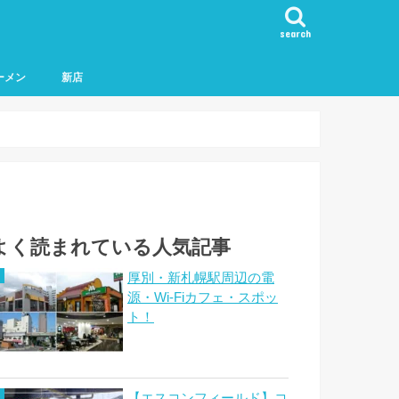
search
ーメン
新店
よく読まれている人気記事
厚別・新札幌駅周辺の電
源・Wi-Fiカフェ・スポッ
ト！
【エスコンフィールド】コ