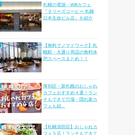
札幌の電源・Wifiカフェ
『タリーズコーヒー 札幌
日本生命ビル店』を紹介
【無料でノマドワーク】札
幌駅・大通り周辺の無料休
憩スペースまとめ！！
厚別区・新札幌のおしゃれ
カフェおすすめ４選！ラン
チもできて穴場・隠れ家カ
フェも紹...
【札幌清田区】おしゃれカ
フェ５店！ランチもできて