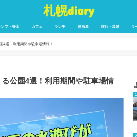
札幌diary
ャンプ・登山
カフェ
ランチ
居酒屋
旅行・温泉
ラ
園4選！利用期間や駐車場情報！
る公園4選！利用期間や駐車場情